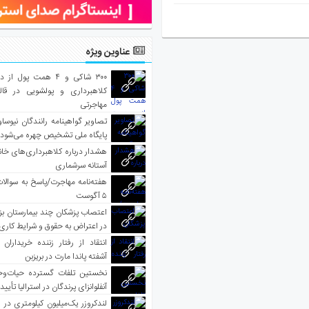
عناوین ویژه
۳۰۰ شاکی و ۴ همت پول 
کلاهبرداری و پولشویی در قا
مهاجرتی
تصاویر گواهینامه رانندگان نیوساو
پایگاه ملی تشخیص چهره می‌شود
هشدار درباره کلاهبرداری‌های خانه‌
آستانه سرشماری
هفته‌نامه مهاجرت/پاسخ به سوالا
۵ آگوست
اعتصاب پزشکان چند بیمارستان بز
در اعتراض به حقوق و شرایط کاری
انتقاد از رفتار زننده خریداران 
آشفته پاندا مارت در بریزبن
نخستین تلفات گسترده حیات‌وح
آنفلوانزای پرندگان در استرالیا تأیی
لندکروزر یک‌میلیون کیلومتری در و