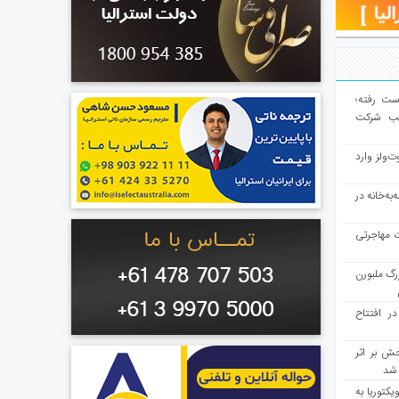
از دست رفته؛
لب شرکت
ت‌ولز وارد
به‌خانه در
ت مهاجرتی
رگ ملبورن
در افتتاح
ش بر اثر
د شد
یکتوریا به