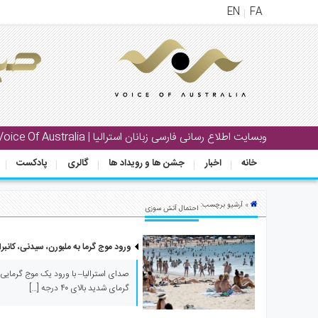
EN
FA
منوی
اصلی
خانه
بار
وبسایت اطلاع رسانی فارسی زبانان استرالیا | Voice Of Australia
جشن
خانه
اخبار
جشن ها و رویداد ها
گالری
پادکست
ها
و
رویداد
» آرشیو برچسب:
احتمال آتش سوزی
ها
ورود موج گرما به ملبورن، سیدنی، کانبرا
لری
پادکست
گرمای شدید بالای ۴۰ درجه […]
نستنی