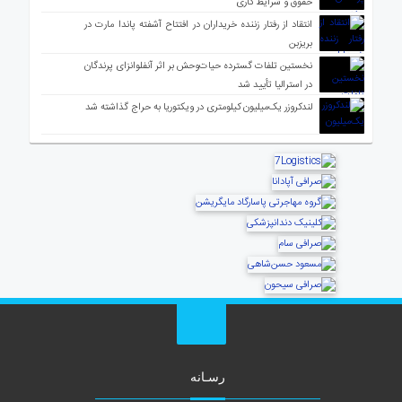
حقوق و شرایط کاری
انتقاد از رفتار زننده خریداران در افتتاح آشفته پاندا مارت در
بریزبن
نخستین تلفات گسترده حیات‌وحش بر اثر آنفلوانزای پرندگان
در استرالیا تأیید شد
لندکروزر یک‌میلیون کیلومتری در ویکتوریا به حراج گذاشته شد
رسـانه