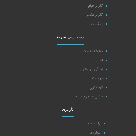
گالری فیلم
گالری عکس
پادکست
دسترسی سریع
صفحه نخست
اخبار
زندگی در استرالیا
مهاجرت
گردشگری
جشن ها و رویدادها
کاربری
ارتباط با ما
درباره ما