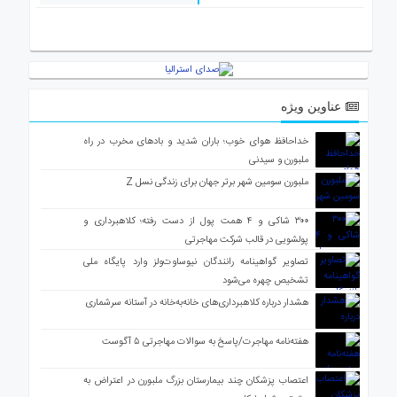
ی
استرالیا
درباره
ما
ارتباط
عناوین ویژه
با
ما
خداحافظ هوای خوب؛ باران شدید و بادهای مخرب در راه
ملبورن و سیدنی
ملبورن سومین شهر برتر جهان برای زندگی نسل Z
۳۰۰ شاکی و ۴ همت پول از دست رفته؛ کلاهبرداری و
پولشویی در قالب شرکت مهاجرتی
تصاویر گواهینامه رانندگان نیوساوت‌ولز وارد پایگاه ملی
تشخیص چهره می‌شود
هشدار درباره کلاهبرداری‌های خانه‌به‌خانه در آستانه سرشماری
هفته‌نامه مهاجرت/پاسخ به سوالات مهاجرتی ۵ آگوست
اعتصاب پزشکان چند بیمارستان بزرگ ملبورن در اعتراض به