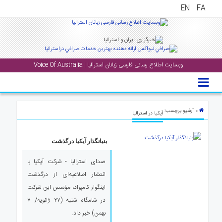
EN
FA
منوی
اصلی
وبسایت اطلاع رسانی فارسی زبانان استرالیا | Voice Of Australia
خانه
بار
جشن
» آرشیو برچسب:
آیکیا در استرالیا
ها
و
رویداد
بنیانگذار آیکیا درگذشت
ها
صدای استرالیا - شرکت آیکیا با
انتشار اطلاعیه‌ای از درگذشت
لری
اینگوار کامپراد‌، مؤسس این شرکت
پادکست
در شامگاه شنبه (۲۷ ژانویه/ ۷
بهمن) خبر داد.
نستنی