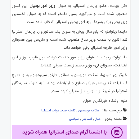
«کن ویات»، عضو پارلمان استرالیا، به عنوان
وزیر امور بومیان
این کشور
منصوب شده است و می‌گوید بسیار مفتخر است که به عنوان نخستین
وزیر بومی برای رسیدگی به امور بومیان استرالیا انتخاب شده است.
«لیندا رینولدز» که پنج سال پیش به عنوان یک سناتور وارد پارلمان استرالیا
شد اکنون به سمت وزیر دفاع منصوب شده است و ماریس پین همچنان
وزیر امور خارجه استرالیا باقی خواهد ماند.
«استوارت رابرت» به عنوان وزیر امور خدمات دولت، «پل فلچر»، وزیر امور
ارتباطات، «سوزان لی» وزیر محیط زیست معرفی شده‌اند.
خبرگزاری شینهوا، اسکات موریسون، سناتور «آرتور سینودینوس» و «میچ
فی فیلد» که پیشتر وزرای صنایع و ارتباطات بودند را به عنوان نمایندگان
استرالیا
در آمریکا و سازمان ملل معرفی کرده است.
منبع: باشگاه خبرنگاران جوان
برچسب ها :
,
اسکات موریسون
کابینه جدید دولت استرالیا
دسته بندی :
,
,
اخبار
اسلایدر
سیاسی