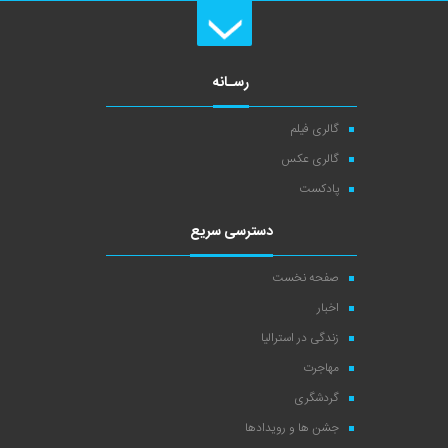
رسـانه
گالری فیلم
گالری عکس
پادکست
دسترسی سریع
صفحه نخست
اخبار
زندگی در استرالیا
مهاجرت
گردشگری
جشن ها و رویدادها