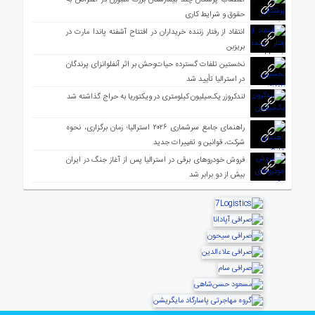
اعتصاب پزشکان چند بیمارستان بزرگ ملبورن در اعتراض به
حقوق و شرایط کاری
انتقاد از رفتار زننده خریداران در افتتاح آشفته پاندا مارت در
بریزبن
نخستین تلفات گسترده حیات‌وحش بر اثر آنفلوانزای پرندگان
در استرالیا تأیید شد
لندکروزر یک‌میلیون کیلومتری در ویکتوریا به حراج گذاشته شد
راهنمای جامع سرشماری ۲۰۲۶ استرالیا؛ زمان برگزاری، نحوه
شرکت، قوانین و تغییرات جدید
فروش خودروهای برقی در استرالیا پس از آغاز جنگ در ایران
بیش از دو برابر شد