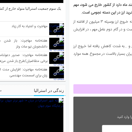
ده حالا در فاصله چند ماه دارد از کشور خارج می شود، مهم
یک سوم جمعیت استرالیا متولد خارج از کش
خرید ارز در این دسته نجومی است.
خروج ارز بوسیله خارجیانی که در ایران زندگی می کنند شتاب سنگینی یافته خروج ارز بوسیله ۳ میلیون از افاغنه از
مهاجرت و اعتیاد به کار زیاد
است و در گام دوم عامل مهم ، در افزایش
هفته‌نامه مهاجرت: باز شدن م
و …به شدت کاهش یافته اما خروج ارز
دانشجویان نیو سات ولز
 ایران بسیار بالاست در مجموع همه موارد
برخی متقاضیان/طرح باز شدن مرزها 
واکسینه شده
هفته‌نامه مهاجرت: افزایش مدت ا
زبان برای اسسمنت مهندسی
زندگی در استرالیا
مط
 وارد کنید