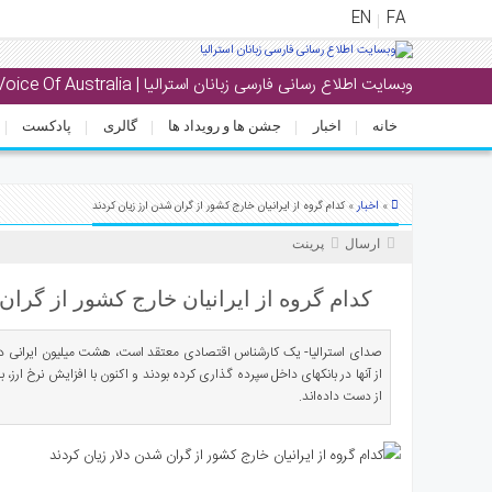
EN
FA
وبسایت اطلاع رسانی فارسی زبانان استرالیا | Voice Of Australia
منوی
اصلی
خانه
اخبار
جشن ها و رویداد ها
گالری
پادکست
خانه
خبار
اخبار
»
» کدام گروه از ایرانیان خارج کشور از گران شدن ارز زیان کردند
جشن
ارسال
پرینت
ها
و
کدام گروه از ایرانیان خارج کشور از گران
رویداد
ها
صدای استرالیا- یک کارشناس اقتصادی معتقد است، هشت میلیون ایرانی در
الری
از دست داده‌اند.
پادکست
انستنی