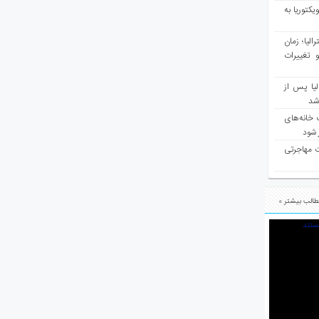
یکتوریا به
مع سرشماری ۲۰۲۶ استرالیا؛ زمان
 تغییرات
یا پس از
 شد
 خانه‌های
 شود
ت مهاجرتی
الب بیشتر »