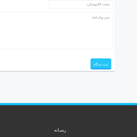
رسـانه