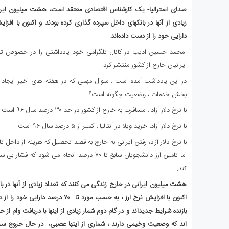
ای
صدای استرالیا- یک کارشناس اقتصادی معتقد است، هشت میلیون ایران
استرالیا
درباره
دارایی خود را از دست داده‌اند.
ما
محمد حسین ادیب در کانال تلگرامی خود یادداشتی را در خصوص تاث
ارتباط
ایرانیان خارج از کشور منتشر کرد .
با
ما
در این یادداشت آمده است : سوال مهمی که در هفته های اخیر ایجاد شد
بخش خدمات ، وضعیت چگونه است؟
با نرخ دلار آزاد ، مسافرت به خارج از کشور در حد ۳۰ درصد سال ۹۶ است.
با نرخ دلار آزاد، خرید ویلا در آنتالیا ، کمتر از ۵ درصد سال ۹۶ است.
اما تامین ارز دانشجویان سابق تا ۷۰ درصد انجام می ش
کند.
هشت میلیون ایرانی در خارج زندگی می کنند که تعداد زیادی از آنها در ب
اکنون با افزایش نرخ ارز ، به حسب مورد تا 
بازنده شرایط جدیداند و در گام دوم شمار زیادی از اینها با دریافت وام از خ
اند که وضعیت وخیمی دارند ، شماری از اینها عصبی، در حال خروج سرمایه