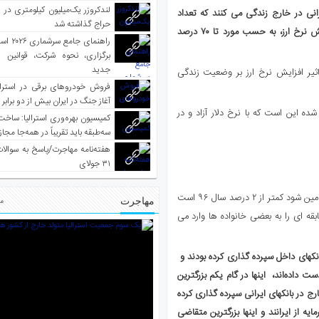
لندکروزر یک‌میلیون کیلومتری در و
ی در خارج زندگی می کنند که تعداد
حراج گذاشته شد
زیادی از آنها در بانکهای داخل سپرده گذاری کرده بودند و اکنون با افزایش نرخ ارز، به حسب مورد تا ۷۰ درصد
راهنمای جا
برگزاری، نحوه شرکت، قوانین و
جدید
یر افزایش نرخ ارز بر وضعیت زندگی
فروش خودروهای برقی در استرال
آغاز جنگ در ایران بیش از دو برابر
ه این است که با نرخ دلار آزاد و در
کمیسیون بهره‌وری استرالیا: ساخت
سه‌طبقه باید تقریباً در همه‌جا مجاز
هفته‌نامه مهاجرت/پاسخ به سوالا
۳۱ جولای
با نرخ دلار آزاد، رفتن ایرانی به خارج به قصد تحصیل که هزینه از داخل تامین شود کمتر از ۲ درصد سال ۹۶ است
مهاجرت
مط
ود که فشار بی سابقه ای را به بعضی خانواده ها وارد می
انکهای داخل سپرده گذاری کرده بودند و
۷۰ درصد دارایی خود را از دست داده‌اند، اینها در گام یکم بزرگترین
ارج در بانکهای ایرانی سپرده گذاری کرده
 از ایرانند و اینها بزرگترین متقاضی