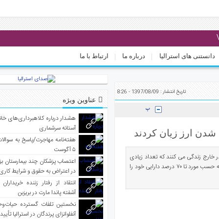
دانستنی های استرالیا
درباره ما
ارتباط با ما
تاریخ انتشار : 1397/08/09 - 8:26
عناوین ویژه
هشدار درباره کلاهبرداری‌های خانه‌
آستانه سرشماری
 شدن ارز زیان کردند
هفته‌نامه مهاجرت/پاسخ به سوالا
۵ آگوست
 خارج زندگی می کنند که تعداد زیادی
اعتصاب پزشکان چند بیمارستان بز
از آنها در بانکهای داخل سپرده گذاری کرده بودند و اکنون با افزایش نرخ ارز، به حسب مورد تا ۷۰ درصد دارایی خود را
در اعتراض به حقوق و شرایط کاری
انتقاد از رفتار زننده خریداران 
آشفته پاندا مارت در بریزبن
نخستین تلفات گسترده حیات‌وح
آنفلوانزای پرندگان در استرالیا تأیی