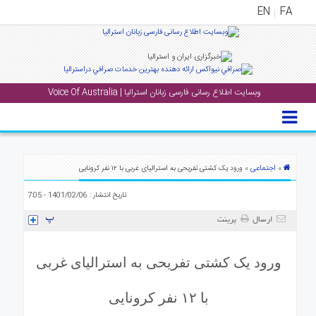
EN
FA
منوی
اصلی
وبسایت اطلاع رسانی فارسی زبانان استرالیا | Voice Of Australia
خانه
بار
جشن
ها
اجتماعی
»
» ورود یک کشتی تفریحی به استرالیای غربی با ۱۲ نفر کرونایی
و
تاریخ انتشار : 1401/02/06 - 7:05
رویداد
ها
ارسال
پرینت
لری
ورود یک کشتی تفریحی به استرالیای غربی
پادکست
با ۱۲ نفر کرونایی
نستنی