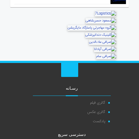
رسـانه
گالری فیلم
گالری عکس
پادکست
دسترسی سریع