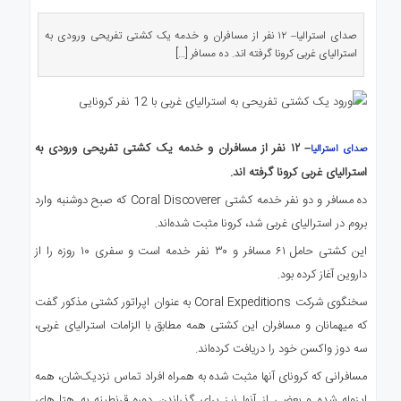
ی
استرالیا
صدای استرالیا– ۱۲ نفر از مسافران و خدمه یک کشتی تفریحی ورودی به
درباره
استرالیای غربی کرونا گرفته اند. ده مسافر […]
ما
ارتباط
با
ما
– ۱۲ نفر از مسافران و خدمه یک کشتی تفریحی ورودی به
صدای استرالیا
استرالیای غربی کرونا گرفته اند.
ده مسافر و دو نفر خدمه کشتی Coral Discoverer که صبح دوشنبه وارد
بروم در استرالیای غربی شد، کرونا مثبت شده‌اند.
این کشتی حامل ۶۱ مسافر و ۳۰ نفر خدمه است و سفری ۱۰ روزه را از
داروین آغاز کرده بود.
سخنگوی شرکت Coral Expeditions به عنوان اپراتور کشتی مذکور گفت
که میهمانان و مسافران این کشتی همه مطابق با الزامات استرالیای غربی،
سه دوز واکسن خود را دریافت کرده‌اند.
مسافرانی که کرونای آنها مثبت شده به همراه افراد تماس نزدیک‌شان، همه
ایزوله شده و بعضی از آنها نیز برای گذراندن دوره قرنطینه به هتل‌‌های