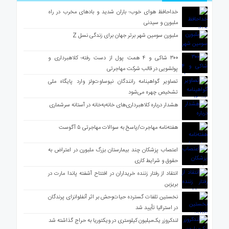
خداحافظ هوای خوب؛ باران شدید و بادهای مخرب در راه
ملبورن و سیدنی
ملبورن سومین شهر برتر جهان برای زندگی نسل Z
۳۰۰ شاکی و ۴ همت پول از دست رفته؛ کلاهبرداری و
پولشویی در قالب شرکت مهاجرتی
تصاویر گواهینامه رانندگان نیوساوت‌ولز وارد پایگاه ملی
تشخیص چهره می‌شود
هشدار درباره کلاهبرداری‌های خانه‌به‌خانه در آستانه سرشماری
هفته‌نامه مهاجرت/پاسخ به سوالات مهاجرتی ۵ آگوست
اعتصاب پزشکان چند بیمارستان بزرگ ملبورن در اعتراض به
حقوق و شرایط کاری
انتقاد از رفتار زننده خریداران در افتتاح آشفته پاندا مارت در
بریزبن
نخستین تلفات گسترده حیات‌وحش بر اثر آنفلوانزای پرندگان
در استرالیا تأیید شد
لندکروزر یک‌میلیون کیلومتری در ویکتوریا به حراج گذاشته شد