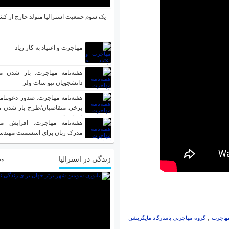
صدا
یک سوم جمعیت استرالیا متولد خارج از کش
از
کلیدهای
بالا
مهاجرت و اعتیاد به کار زیاد
و
پایین
هفته‌نامه مهاجرت: باز شدن م
دانشجویان نیو سات ولز
استفاده
کنید.
برخی متقاضیان/طرح باز شدن م
افراد واکسینه شده
هفته‌نامه مهاجرت: افزایش مد
مدرک زبان برای اسسمنت مهند
زندگی در استرالیا
مط
,
مهاجرت
گروه مهاجرتی پاسارگاد مایگریشن