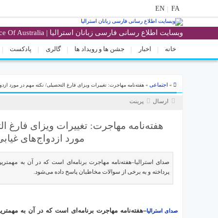
EN
FA
وبسایت اطلاع رسانی فارسی زبانان استرالیا | Voice Of Australia
منوی
اصلی
خانه
اخبار
جشن ها و رویداد ها
گالری
پادکست
خانه
خبار
اجتماعی
»
» هفته‌نامه مهاجرت: تغییرات ویزای فارغ التحصیلی/ نکته مهم در مورد ازدوا
جشن
ارسال
پرینت
ها
و
رویداد
هفته‌نامه مهاجرت: تغییرات ویزای فارغ ال
ها
مورد ازدواج‌های غیابی
الری
پادکست
صدای استرالیا–هفته‌نامه مهاجرت برنامه‌ای است که در آن به مهمترین 
پرداخته و به برخی از سوالات مخاطبان پاسخ داده می‌شود.
انستنی
ای
استرالیا
درباره
–هفته‌نامه مهاجرت برنامه‌ای است که در آن به مهمترین 
صدای استرالیا
ما