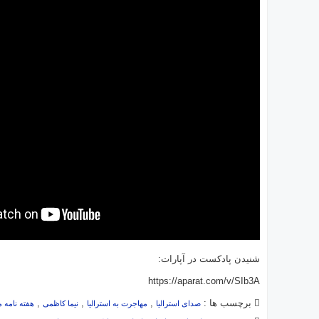
شنیدن پادکست در آپارات:
https://aparat.com/v/SIb3A
برچسب ها :
,
,
,
صدای استرالیا
مهاجرت به استرالیا
نیما کاظمی
هفته نامه 