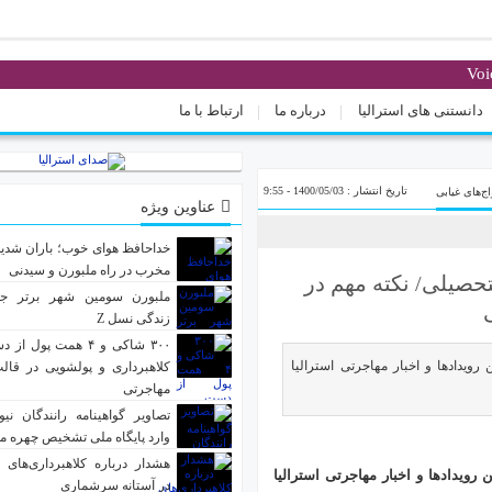
دانستنی های استرالیا
درباره ما
ارتباط با ما
تاریخ انتشار : 1400/05/03 - 9:55
ج‌های غیابی
عناوین ویژه
خداحافظ هوای خوب؛ باران شدید 
مخرب در راه ملبورن و سیدنی
تحصیلی/ نکته مهم در
ملبورن سومین شهر برتر جه
زندگی نسل Z
۳۰۰ شاکی و ۴ همت پول 
رویدادها و اخبار مهاجرتی استرالیا
کلاهبرداری و پولشویی در قا
مهاجرتی
تصاویر گواهینامه رانندگان نیو
وارد پایگاه ملی تشخیص چهره م
هشدار درباره کلاهبرداری‌های خان
رویدادها و اخبار مهاجرتی استرالیا
در آستانه سرشماری