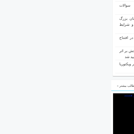
 سوالات
ان بزرگ
و شرایط
در افتتاح
ش بر اثر
یید شد
 ویکتوریا
الب بیشتر »