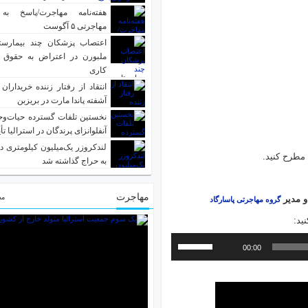
هفته‌نامه مهاجرت/پاسخ به
مهاجرتی ۵ آگوست
اعتصاب پزشکان چند بیمارست
ملبورن در اعتراض به حقوق 
کاری
انتقاد از رفتار زننده خریداران 
آشفته پاندا مارت در بریزبن
نخستین تلفات گسترده حیات‌وح
آنفلوانزای پرندگان در استرالیا تأ
لندکروزر یک‌میلیون کیلومتری در
 مطرح کنید.
به حراج گذاشته شد
مهاجرت
مط
و مدیر
گروه مهاجرتی پاسارگاد
ید:
برای
00:00
افزایش
یا
کاهش