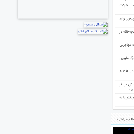
لب شرکت
ت‌ولز وارد
به‌خانه در
ت مهاجرتی
رگ ملبورن
در افتتاح
ش بر اثر
د شد
یکتوریا به
الب بیشتر »