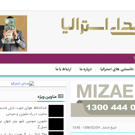
دانستنی های استرالیا
درباره ما
ارتباط با ما
عناوین ویژه
خداحافظ هوای خوب؛ باران شدید 
مخرب در راه ملبورن و سیدنی
ملبورن سومین شهر برتر جهان بر
نسل Z
تاریخ انتشار : 1398/02/04 - 15:43
۳۰۰ شاکی و ۴ همت پول 