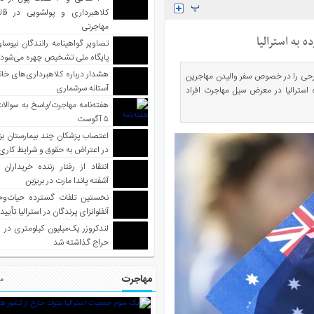
کلاهبرداری و پولشویی در قا
مهاجرتی
 به استرالیا
تصاویر گواهینامه رانندگان نیوساو
پایگاه ملی تشخیص چهره می‌شود
هشدار درباره کلاهبرداری‌های خانه‌
 طرحی را در خصوص سفر والیدن مهاجرین
آستانه سرشماری
استرالیا در معرض سیل مهاجرت افراد
هفته‌نامه مهاجرت/پاسخ به سوالا
۵ آگوست
اعتصاب پزشکان چند بیمارستان بز
در اعتراض به حقوق و شرایط کاری
انتقاد از رفتار زننده خریداران 
آشفته پاندا مارت در بریزبن
نخستین تلفات گسترده حیات‌وح
آنفلوانزای پرندگان در استرالیا تأیی
لندکروزر یک‌میلیون کیلومتری در و
حراج گذاشته شد
مهاجرت
مط