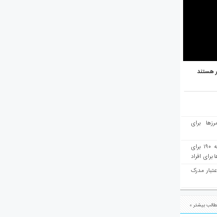
ر هستند
رزها برای
هفته‌نامه مهاجرت: صدور دعوتنامه ۱۹۰ برای
برای افراد
عتبار مدرک
الب بیشتر »