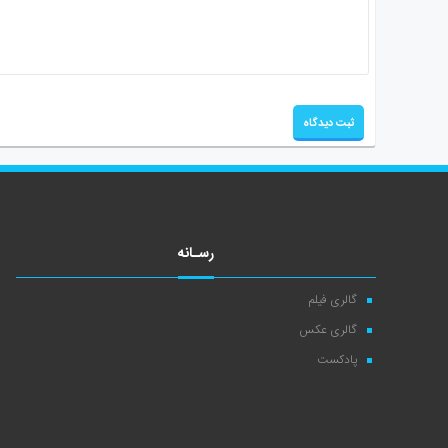
رسـانه
گالری فیلم
گالری عکس
پادکست