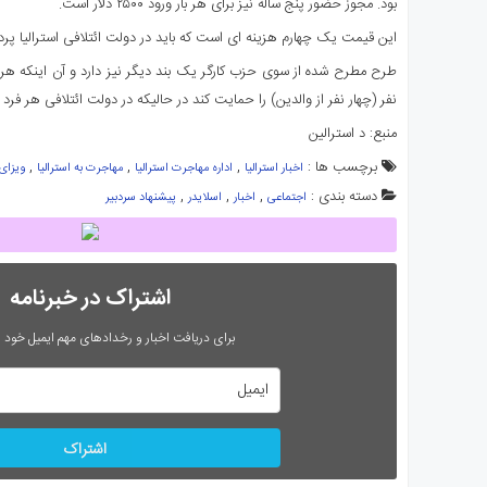
بود. مجوز حضور پنج ساله نیز برای هر بار ورود ۲۵۰۰ دلار است.
این قیمت یک چهارم هزینه ای است که باید در دولت ائتلافی استرالیا پر
طرح مطرح شده از سوی حزب کارگر یک بند دیگر نیز دارد و آن اینکه هر ف
نفر (چهار نفر از والدین) را حمایت کند در حالیکه در دولت ائتلافی هر فرد 
منبع: د استرالین
برچسب ها :
,
,
,
اخبار استرالیا
اداره مهاجرت استرالیا
مهاجرت به استرالیا
ویزای 
دسته بندی :
,
,
,
اجتماعی
اخبار
اسلایدر
پیشنهاد سردبیر
اشتراک در خبرنامه
برای دریافت اخبار و رخدادهای مهم ایمیل خود را
اشتراک