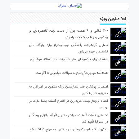
عناوین ویژه
۳۰۰ شاکی و ۴ همت پول از دست رفته؛ کلاهبرداری و
پولشویی در قالب شرکت مهاجرتی
تصاویر گواهینامه رانندگان نیوساوت‌ولز وارد پایگاه ملی
تشخیص چهره می‌شود
هشدار درباره کلاهبرداری‌های خانه‌به‌خانه در آستانه سرشماری
هفته‌نامه مهاجرت/پاسخ به سوالات مهاجرتی ۵ آگوست
اعتصاب پزشکان چند بیمارستان بزرگ ملبورن در اعتراض به
حقوق و شرایط کاری
انتقاد از رفتار زننده خریداران در افتتاح آشفته پاندا مارت در
بریزبن
نخستین تلفات گسترده حیات‌وحش بر اثر آنفلوانزای پرندگان
در استرالیا تأیید شد
لندکروزر یک‌میلیون کیلومتری در ویکتوریا به حراج گذاشته شد