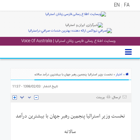
EN
FA
منوی
اصلی
وبسایت اطلاع رسانی فارسی زبانان استرالیا | Voice Of Australia
خانه
بار
جشن
ها
اخبار
»
» نخست وزیر استرالیا پنجمین رهبر جهان با بیشترین درآمد سالانه
و
تاریخ انتشار : 1398/02/03 - 11:37
رویداد
ها
ارسال
پرینت
لری
نخست وزیر استرالیا پنجمین رهبر جهان با بیشترین درآمد
پادکست
سالانه
نستنی