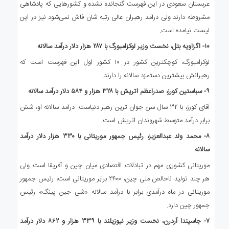
عربستان سعودی در این فهرست گنجانده نشده و کشورهایی که پادشاهی
مشروطه دارند ولی درآمد رهبران عالی رتبه شان فاش نمی‌شود نیز در این
لیست نیامده است.
۱۰-
اگزاویه بتل، نخست وزیر لوکزامبورگ با
۲۸۷
هزار دلار درآمد سالانه
لوکزامبورگ، کوچکترین کشور در ۱۰ کشور اول این فهرست است که
رهبرانش بیشترین دستمزد سالانه را دارند.
۹-
سباستین کورز، صدراعظم اتریش با
۳۲۸
هزار و
۵۸۴
دلار درآمد سالانه
آقای کورز، با ۳۲ سال سن جوان ترین رهبر دنیاست. درآمد سالانه او، شش
برابر درآمد متوسط شهروندان اتریش است.
۸-
محمد ولد عبدالعزیز، رئیس جمهور موریتانی با
۳۳۰
هزار دلار درآمد
سالانه
موریتانی کشوری مهم در تبادلات اقتصادی میان چین و آفریقا است ولی
هر چند تولید ناحالص ملی چین، ۲۴۰۰ برابر موریتانی است، رئیس جمهور
موریتانی در ماه درآمدی برابر با درآمد سالانه «شی جین پینگ» رئیس
جمهور چین دارد.
۷-
جاسیندا آردرن، نخست وزیر نیوزیلند با
۳۳۹
هزار و
۸۶۲
دلار درآمد