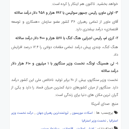
خواهد بخشید. تاکنون هم اینکار را کرده است.
۳-
اولی ماورر، رئیس جمهور سوئیس با
۴۸۲
هزار و
۹۵۸
دلار درآمد سالانه
آقای ماورر از تمامی رهبران ۳۶ کشور عضو سازمان «همکاری و توسعه
اقتصادی» درآمد بیشتری دارد.
۲-
کری لم، رئیس اجرایی هنگ کنگ با
۵۶۸
هزار و
۴۰۰
دلار درآمد سالانه
هنگ کنگ، چندی پیش درآمد تمامی مقامات دولتی را ۱۲.۴ درصد افزایش
داد.
۱-
لی هسینگ لونگ، نخست وزیر سنگاپور با
۱
میلیون و
۶۱۰
هزار دلار
درآمد سالانه
نخست وزیر سنگاپور، بیش از ۲۰ برابر تولید ناخالص ملی این کشور درآمد
دارد. سنگاپور از میان کشورهای دنیا، کمترین میزان فساد را دارد و یکی از
گران ترین مکان های دنیا برای زندگی است.
منبع: صدای آمریکا
برچسب ها :
,
,
اسکات موریسون
ثروتمندترین رهبران جهان
درآمد نخست وزیر
,
استرالیا
نخست وزیر استرالیا
دسته بندی :
,
,
,
اخبار
اسلایدر
اقتصادی
پیشنهاد سردبیر