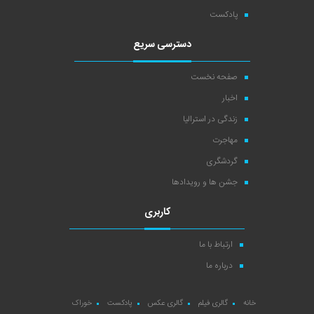
پادکست
دسترسی سریع
صفحه نخست
اخبار
زندگی در استرالیا
مهاجرت
گردشگری
جشن ها و رویدادها
کاربری
ارتباط با ما
درباره ما
خانه
گالری فیلم
گالری عکس
پادکست
خوراک