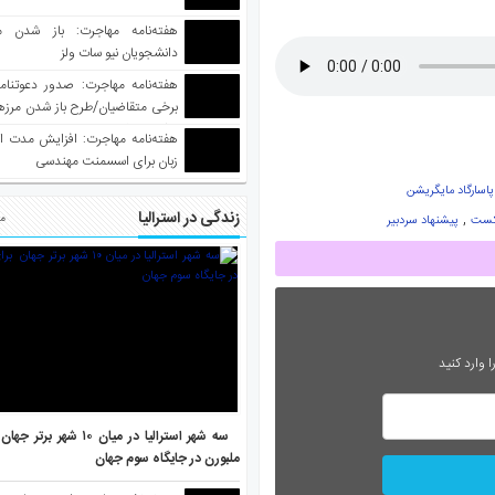
هفته‌نامه مهاجرت: باز شدن م
دانشجویان نیو سات ولز
برخی متقاضیان/طرح باز شدن مرزها 
واکسینه شده
هفته‌نامه مهاجرت: افزایش مدت ا
زبان برای اسسمنت مهندسی
پاسارگاد مایگریشن
زندگی در استرالیا
,
مط
کست
پیشنهاد سردبیر
 وارد کنید
سه شهر استرالیا در میان ۱۰ ش
ملبورن در جایگاه سوم جهان