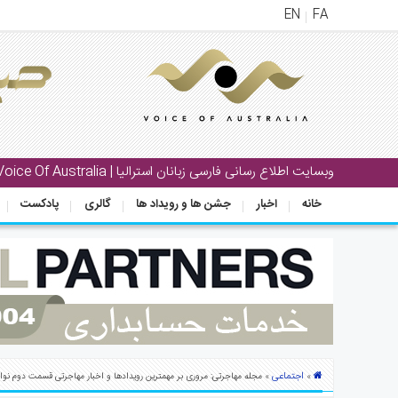
EN
FA
منوی
اصلی
خانه
بار
وبسایت اطلاع رسانی فارسی زبانان استرالیا | Voice Of Australia
جشن
خانه
اخبار
جشن ها و رویداد ها
گالری
پادکست
ها
و
رویداد
ها
لری
پادکست
اجتماعی
»
» مجله مهاجرتی: مروری بر مهمترین رویدادها و اخبار مهاجرتی قسمت دوم نوامبر ۹
نستنی