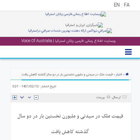
EN
FA
منوی
اصلی
وبسایت اطلاع رسانی فارسی زبانان استرالیا | Voice Of Australia
خانه
بار
جشن
ها
اخبار
»
» قیمت ملک در سیدنی و ملبورن نخستین بار در دو سال گذشته کاهش یافت
و
تاریخ انتشار : 1401/02/13 - 5:31
رویداد
ها
ارسال
پرینت
لری
قیمت ملک در سیدنی و ملبورن نخستین بار در دو سال
پادکست
گذشته کاهش یافت
نستنی