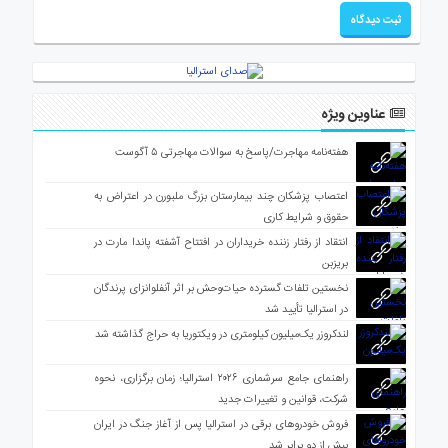
عناوین ویژه
هفته‌نامه مهاجرت/پاسخ به سوالات مهاجرتی ۵ آگوست
اعتصاب پزشکان چند بیمارستان بزرگ ملبورن در اعتراض به
حقوق و شرایط کاری
انتقاد از رفتار زننده خریداران در افتتاح آشفته پاندا مارت در
بریزبن
نخستین تلفات گسترده حیات‌وحش بر اثر آنفلوانزای پرندگان
در استرالیا تأیید شد
لندکروزر یک‌میلیون کیلومتری در ویکتوریا به حراج گذاشته شد
راهنمای جامع سرشماری ۲۰۲۶ استرالیا؛ زمان برگزاری، نحوه
شرکت، قوانین و تغییرات جدید
فروش خودروهای برقی در استرالیا پس از آغاز جنگ در ایران
بیش از دو برابر شد