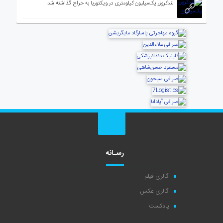
لندکروزر یک‌میلیون کیلومتری در ویکتوریا به حراج گذاشته شد
رسـانه
گالری فیلم
گالری عکس
پادکست