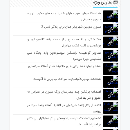
عناوین ویژه
خداحافظ هوای خوب؛ باران شدید و بادهای مخرب در راه
ملبورن و سیدنی
ملبورن سومین شهر برتر جهان برای زندگی نسل Z
۳۰۰ شاکی و ۴ همت پول از دست رفته؛ کلاهبرداری و
پولشویی در قالب شرکت مهاجرتی
تصاویر گواهینامه رانندگان نیوساوت‌ولز وارد پایگاه ملی
تشخیص چهره می‌شود
هشدار درباره کلاهبرداری‌های خانه‌به‌خانه در آستانه سرشماری
هفته‌نامه مهاجرت/پاسخ به سوالات مهاجرتی ۵ آگوست
اعتصاب پزشکان چند بیمارستان بزرگ ملبورن در اعتراض به
حقوق و شرایط کاری
انتقاد از رفتار زننده خریداران در افتتاح آشفته پاندا مارت در
بریزبن
نخستین تلفات گسترده حیات‌وحش بر اثر آنفلوانزای پرندگان
در استرالیا تأیید شد