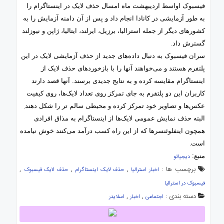
فیسبوک اواسط اردیبهشت ماه امسال حذف لایک در اینستاگرام را
به طور آزمایشی در کانادا انجام داد و پس از آن دامنه آزمایش را به
کشورهای دیگر از جمله استرالیا، برزیل، ایرلند، ایتالیا، ژاپن و نیوزلند
.
گسترش داد
سران فیسبوک به دنبال داده‌های جدید از حذف آزمایشی لایک در این
پلتفرم هستند و می‌خواهند آنها را با بازخوردهای حذف لایک از
اینستاگرام مقایسه کرده و به نتایج جدیدی برسند. آنها قصد دارند
کاربران این دو پلتفرم به جای تمرکز روی تعداد لایک‌ها، روی کیفیت
.
عکس‌ها و تصاویر خود تمرکز کرده و محیطی سالم تر را شکل دهند
البته حذف نمایش عمومی لایک‌ها از اینستاگرام به مذاق افرادی
همچون اینفلوئنسرها که از این راه کسب درآمد می‌کنند خوش نیامده
.
است
منبع:
دیجیاتو
برچسب ها :
,
,
,
اخبار استرالیا
حذف لایک اینستاگرام
حذف لایک فیسبوک
فیسبوک در استرالیا
دسته بندی :
,
,
اجتماعی
اخبار
اسلایدر