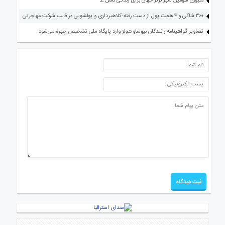
ملبورن سومین شهر برتر جهان برای زندگی نسل Z
۳۰۰ شاکی و ۴ همت پول از دست رفته؛ کلاهبرداری و پولشویی در قالب شرکت مهاجرتی
تصاویر گواهینامه رانندگان نیوساوت‌ولز وارد پایگاه ملی تشخیص چهره می‌شود
ارسال دیدگاه