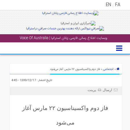
EN
FA
منوی
اصلی
وبسایت اطلاع رسانی فارسی زبانان استرالیا | Voice Of Australia
خانه
بار
جشن
ها
اجتماعی
»
» فاز دوم واکسیناسیون ۲۲ مارس آغاز می‌شود
و
تاریخ انتشار : 1399/12/17 - 4:45
رویداد
ها
ارسال
پرینت
لری
فاز دوم واکسیناسیون ۲۲ مارس آغاز
پادکست
می‌شود
نستنی