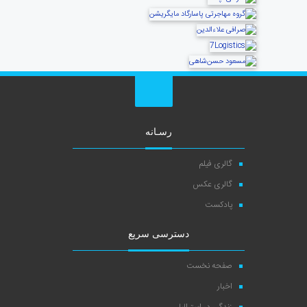
رسـانه
گالری فیلم
گالری عکس
پادکست
دسترسی سریع
صفحه نخست
اخبار
زندگی در استرالیا