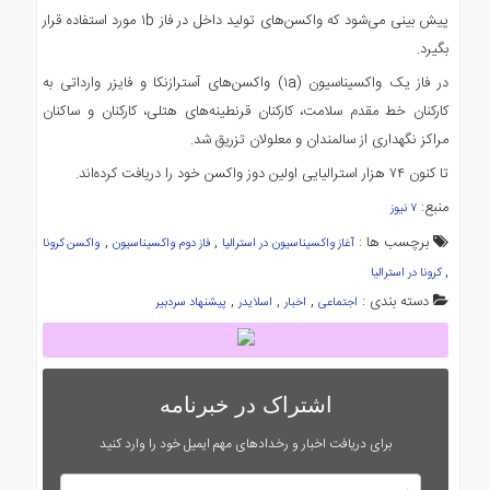
پیش بینی می‌شود که واکسن‌های تولید داخل در فاز ۱b مورد استفاده قرار
بگیرد.
در فاز یک واکسیناسیون (۱a) واکسن‌های آسترازنکا و فایزر وارداتی به
کارکنان خط مقدم سلامت، کارکنان قرنطینه‌های هتلی، کارکنان و ساکنان
مراکز نگهداری از سالمندان و معلولان تزریق شد.
تا کنون ۷۴ هزار استرالیایی اولین دوز واکسن خود را دریافت کرده‌اند.
منبع:
۷ نیوز
برچسب ها :
,
,
آغاز واکسیناسیون در استرالیا
فاز دوم واکسیناسیون
واکسن کرونا
,
کرونا در استرالیا
دسته بندی :
,
,
,
اجتماعی
اخبار
اسلایدر
پیشنهاد سردبیر
اشتراک در خبرنامه
برای دریافت اخبار و رخدادهای مهم ایمیل خود را وارد کنید