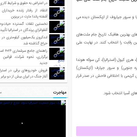
در اعتراض به حقوق و شرایط کاری
انتقاد از رفتار زننده خریداران 
آشفته پاندا مارت در بریزبن
 و سرور جپاروف از ازبکستان دیده می
نخستین تلفات گسترده حیات‌وح
آنفلوانزای پرندگان در استرالیا تأیی
وتبال آسیا نامزدهای بهترین هافبک تاریخ جام ملت‌های
لندکروزر یک‌میلیون کیلومتری در و
ین رقابت را انتخاب کنند. در نهایت علی
حراج گذاشته شد
راهنمای جا
برگزاری، نحوه شرکت، قوانین و
، هری کیول (استرالیا)، کی سوکه هوندا
جدید
ره جنوبی) و سرور جپارف (ازبکستان)
فروش خودروهای برقی در استرال
لی کریمی با اختلافی فاحش در صدر قرار
آغاز جنگ در ایران بیش از دو برابر
مهاجرت
های آسیا انتخاب شود.
مط