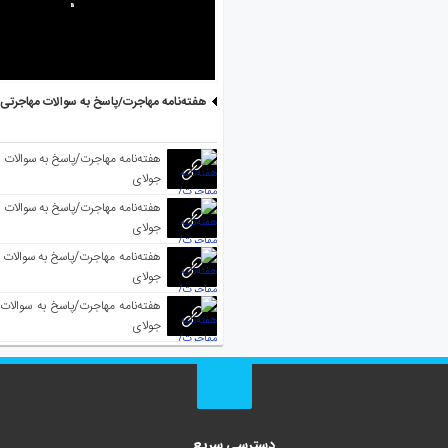
هفته‌نامه مهاجرت/پاسخ به سوالات مهاجرتی ۵ آگوست
جولای
جولای
جولای
جولای
دسترسی سریع