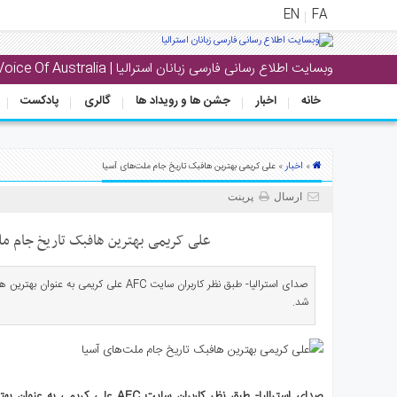
EN
FA
وبسایت اطلاع رسانی فارسی زبانان استرالیا | Voice Of Australia
منوی
اصلی
خانه
اخبار
جشن ها و رویداد ها
گالری
پادکست
خانه
بار
اخبار
»
» علی کریمی بهترین هافبک تاریخ جام ملت‌های آسیا
جشن
ارسال
پرینت
ها
و
علی کریمی بهترین هافبک تاریخ جام مل
رویداد
ها
صدای استرالیا- طبق نظر کاربران سایت AFC علی ک
شد.
لری
پادکست
نستنی
صدای استرالیا- طبق نظر کاربران سایت FC