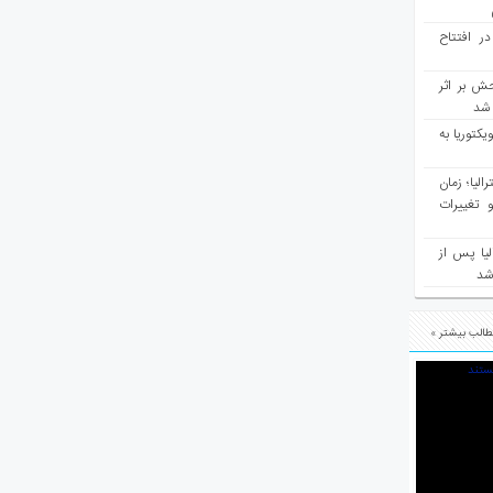
در افتتاح
ش بر اثر
د شد
یکتوریا به
مع سرشماری ۲۰۲۶ استرالیا؛ زمان
 تغییرات
یا پس از
 شد
الب بیشتر »