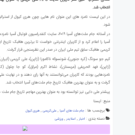
ی
انتخاب شد.
استرالیا
در این لیست نامزد های این عنوان نام هایی چون هری کیول از استرالیا
درباره
شود.
ما
در آستانه جام ملت‌های آسیا ۲۰۱۹، سایت کنفدراسیون ف
ارتباط
با
آسیا را اعلام کرد و از کاربران اینترنتی خواست تا برترین هافبک تاریخ ا
ما
کریمی هافبک سابق تیم ملی ایران در صدر این نظرسنجی قرار گرفت.
کیم جو سونگ (کره جنوبی)، شونسوکه ناکامورا (ژاپن)، علی کریمی (ایران)
(ژاپن)، فهد الحریفی (عربستان)، نشاط اکرم (عراق)، کو جا چئول (ک
نامزدهایی بودند که کاربران می‌توانستند به آنها رای دهند و در نهایت ع
گرفت و به عنوان بهترین هافبک تاریخ جام ملت‌های آسیا انتخاب شد.
پیشتر علی دایی نیز توانسته بود به عنوان بهترین مهاجم تاریخ جام ملت 
منبع: ایسنا
برچسب ها :
,
,
جام ملت های آسیا
علی کریمی
هرری کیول
دسته بندی :
,
,
اخبار
اسلایدر
ورزشی