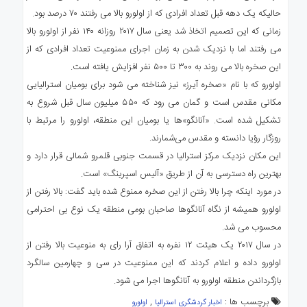
حالیکه یک دهه قبل تعداد افرادی که از اولورو بالا می رفتند ۷۰ درصد بود.
زمانی که این تصمیم اتخاذ شد یعنی سال ۲۰۱۷ روزانه ۱۴۰ نفر از اولورو بالا
می رفتند اما با نزدیک شدن به زمان اجرای ممنوعیت تعداد افرادی که از
این صخره بالا می روند به ۳۰۰ تا ۵۰۰ نفر افزایش یافته است.
اولورو که با نام «صخره آیرز» نیز شناخته می شود برای بومیان استرالیایی
مکانی مقدس است و گمان می رود که ۵۵۰ میلیون سال قبل شروع به
تشکیل شده است. «آنانگو»ها یا بومیان این منطقه، اولورو را مرتبط با
روزگار رؤیا دانسته و مقدس می‌شمارند.
این مکان نزدیک مرکز استرالیا در قسمت جنوبی قلمرو شمالی قرار دارد و
بهترین راه دسترسی به آن از طریق «آلیس اسپرینگ» است.
در مورد اینکه چرا بالا رفتن از این صخره ممنوع شده باید گفت: بالا رفتن از
اولورو همیشه از نگاه آنانگوها صاحبان بومی منطقه یک نوع بی احترامی
محسوب می شد.
در سال ۲۰۱۷ یک هیئت ۱۲ نفره به اتفاق آرا رای به منوعیت بالا رفتن از
اولورو داده و اعلام کردند که این ممنوعیت در سی و چهارمین سالگرد
بازگرداندن منطقه اولورو به آنانگوها اجرا می شود.
برچسب ها :
,
اخبار گردشگری استرالیا
اولورو