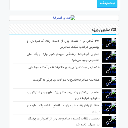
عناوین ویژه
۳۰۰ شاکی و ۴ همت پول از دست رفته؛ کلاهبرداری و
پولشویی در قالب شرکت مهاجرتی
تصاویر گواهینامه رانندگان نیوساوت‌ولز وارد پایگاه ملی
تشخیص چهره می‌شود
هشدار درباره کلاهبرداری‌های خانه‌به‌خانه در آستانه سرشماری
هفته‌نامه مهاجرت/پاسخ به سوالات مهاجرتی ۵ آگوست
اعتصاب پزشکان چند بیمارستان بزرگ ملبورن در اعتراض به
حقوق و شرایط کاری
انتقاد از رفتار زننده خریداران در افتتاح آشفته پاندا مارت در
بریزبن
نخستین تلفات گسترده حیات‌وحش بر اثر آنفلوانزای پرندگان
در استرالیا تأیید شد