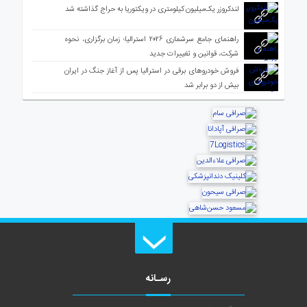
لندکروزر یک‌میلیون کیلومتری در ویکتوریا به حراج گذاشته شد
راهنمای جامع سرشماری ۲۰۲۶ استرالیا؛ زمان برگزاری، نحوه
شرکت، قوانین و تغییرات جدید
فروش خودروهای برقی در استرالیا پس از آغاز جنگ در ایران
بیش از دو برابر شد
رسـانه