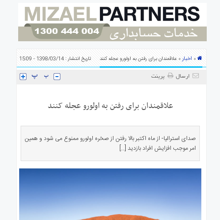
ی
استرالیا
درباره
ما
ارتباط
اخبار
»
» علاقمندان برای رفتن به اولورو عجله کنند
تاریخ انتشار : 1398/03/14 - 15:09
با
ما
ارسال
پرینت
علاقمندان برای رفتن به اولورو عجله کنند
صدای استرالیا- از ماه اکتبر بالا رفتن از صخره اولورو ممنوع می شود و همین
امر موجب افزایش افراد بازدید […]