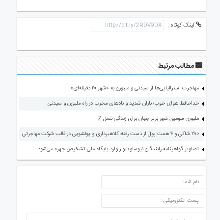
لینک کوتاه :
مطالب مرتبط
مهاجرت استرالیایی‌ها از سیدنی و ملبورن به «شهر ۲۰ دقیقه‌ای»
خداحافظ هوای خوب؛ باران شدید و بادهای مخرب در راه ملبورن و سیدنی
ملبورن سومین شهر برتر جهان برای زندگی نسل Z
۳۰۰ شاکی و ۴ همت پول از دست رفته؛ کلاهبرداری و پولشویی در قالب شرکت مهاجرتی
تصاویر گواهینامه رانندگان نیوساوت‌ولز وارد پایگاه ملی تشخیص چهره می‌شود
ارسال دیدگاه