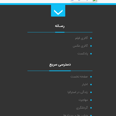
رسـانه
گالری فیلم
گالری عکس
پادکست
دسترسی سریع
صفحه نخست
اخبار
زندگی در استرالیا
مهاجرت
گردشگری
جشن ها و رویدادها