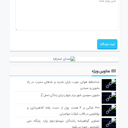
عناوین ویژه
خداحافظ هوای خوب؛ باران شدید و بادهای مخرب در راه
ملبورن و سیدنی
ملبورن سومین شهر برتر جهان برای زندگی نسل Z
۳۰۰ شاکی و ۴ همت پول از دست رفته؛ کلاهبرداری و
پولشویی در قالب شرکت مهاجرتی
تصاویر گواهینامه رانندگان نیوساوت‌ولز وارد پایگاه ملی
تشخیص چهره می‌شود