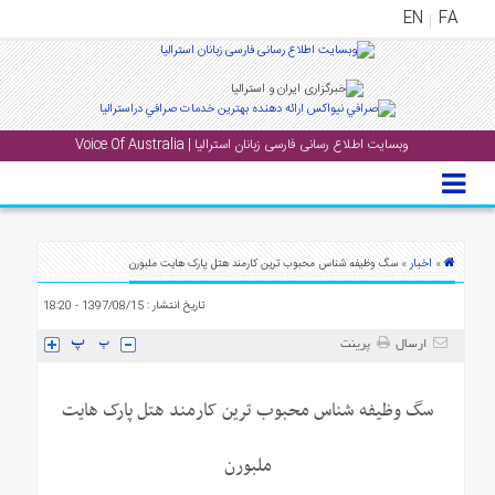
EN
FA
منوی
اصلی
وبسایت اطلاع رسانی فارسی زبانان استرالیا | Voice Of Australia
خانه
بار
جشن
ها
اخبار
»
» سگ وظیفه شناس محبوب ترین کارمند هتل پارک هایت ملبورن
و
تاریخ انتشار : 1397/08/15 - 18:20
رویداد
ها
ارسال
پرینت
لری
سگ وظیفه شناس محبوب ترین کارمند هتل پارک هایت
پادکست
ملبورن
نستنی