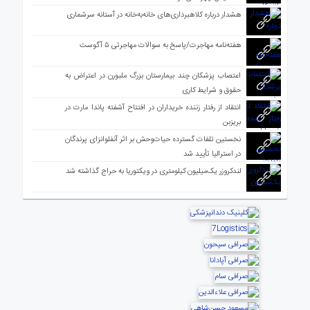
هشدار درباره کلاهبرداری‌های خانه‌به‌خانه در آستانه سرشماری
هفته‌نامه مهاجرت/پاسخ به سوالات مهاجرتی ۵ آگوست
اعتصاب پزشکان چند بیمارستان بزرگ ملبورن در اعتراض به
حقوق و شرایط کاری
انتقاد از رفتار زننده خریداران در افتتاح آشفته پاندا مارت در
بریزبن
نخستین تلفات گسترده حیات‌وحش بر اثر آنفلوانزای پرندگان
در استرالیا تأیید شد
لندکروزر یک‌میلیون کیلومتری در ویکتوریا به حراج گذاشته شد