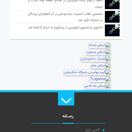
انتقاد از رفتار زننده خریداران در افتتاح آشفته پاندا مارت در
بریزبن
نخستین تلفات گسترده حیات‌وحش بر اثر آنفلوانزای پرندگان
در استرالیا تأیید شد
لندکروزر یک‌میلیون کیلومتری در ویکتوریا به حراج گذاشته شد
رسـانه
گالری فیلم