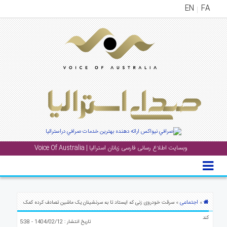
EN
FA
منوی
اصلی
خانه
بار
جشن
ها
و
رویداد
وبسایت اطلاع رسانی فارسی زبانان استرالیا | Voice Of Australia
ها
لری
پادکست
اجتماعی
»
» سرقت خودروی زنی که ایستاد تا به سرنشینان یک ماشین تصادف کرده کمک
کند
نستنی
تاریخ انتشار : 1404/02/12 - 5:38