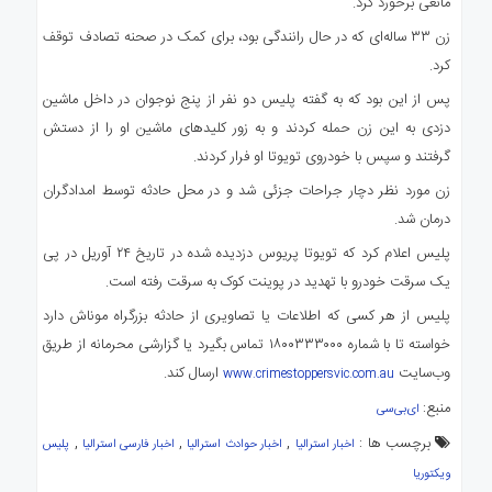
مانعی برخورد کرد.
زن ۳۳ ساله‌ای که در حال رانندگی بود، برای کمک در صحنه تصادف توقف
کرد.
پس از این بود که به گفته پلیس دو نفر از پنج نوجوان در داخل ماشین
دزدی به این زن حمله کردند و به زور کلیدهای ماشین او را از دستش
گرفتند و سپس با خودروی تویوتا او فرار کردند.
زن مورد نظر دچار جراحات جزئی شد و در محل حادثه توسط امدادگران
درمان شد.
پلیس اعلام کرد که تویوتا پریوس دزدیده شده در تاریخ ۲۴ آوریل در پی
یک سرقت خودرو با تهدید در پوینت کوک به سرقت رفته است.
پلیس از هر کسی که اطلاعات یا تصاویری از حادثه بزرگراه موناش دارد
خواسته تا با شماره ۱۸۰۰۳۳۳۰۰۰ تماس بگیرد یا گزارشی محرمانه از طریق
وب‌سایت
ارسال کند.
www.crimestoppersvic.com.au
منبع:
ای‌بی‌سی
برچسب ها :
,
,
,
اخبار استرالیا
اخبار حوادث استرالیا
اخبار فارسی استرالیا
پلیس
ویکتوریا