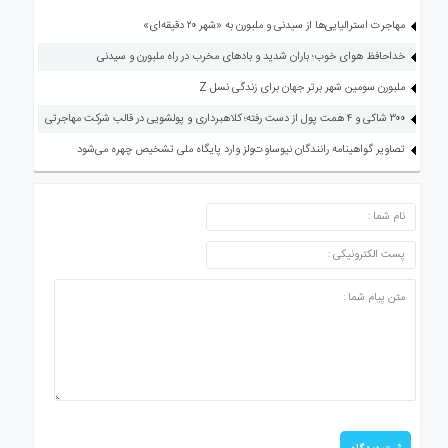
مهاجرت استرالیایی‌ها از سیدنی و ملبورن به «شهر ۲۰ دقیقه‌ای»
خداحافظ هوای خوب؛ باران شدید و بادهای مخرب در راه ملبورن و سیدنی
ملبورن سومین شهر برتر جهان برای زندگی نسل Z
۳۰۰ شاکی و ۴ همت پول از دست رفته؛ کلاهبرداری و پولشویی در قالب شرکت مهاجرتی
تصاویر گواهینامه رانندگان نیوساوت‌ولز وارد پایگاه ملی تشخیص چهره می‌شود
ارسال دیدگاه