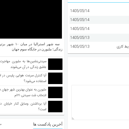
1405/05/14
1405/05/14
1405/05/14
1405/05/13
سه شهر استرالیا در م
یط کاری
1405/05/13
زندگی؛ ملبورن در جایگاه سوم جهان
سیدنی‌نشین‌ها به ملبورن مهاجرت
عاشق زندگی در آن می‌شوند
آیا کنترل سرعت هوایی پلیس در است
استفاده می‌شود؟
انتخاب شد؛ سیدنی ۲۱‌ام
آیا برداشتن وسایل کنار خیابان د
است؟
آخرین پادکست ها
مط