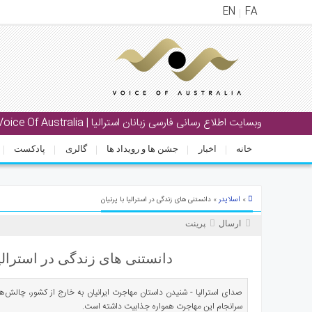
EN
FA
منوی
اصلی
خانه
وبسایت اطلاع رسانی فارسی زبانان استرالیا | Voice Of Australia
خبار
خانه
اخبار
جشن ها و رویداد ها
گالری
پادکست
جشن
ها
و
رویداد
اسلایدر
»
» دانستنی های زندگی در استرالیا با پرنیان
ها
ارسال
پرینت
الری
دانستنی های زندگی در استرالیا 
پادکست
صدای استرالیا - شنیدن داستان مهاجرت ایرانیان به خارج از کشور، چالش‌ها
انستنی
سرانجام این مهاجرت همواره جذابیت داشته است.