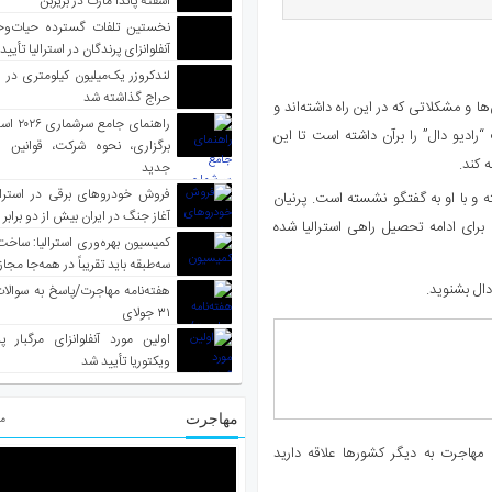
آشفته پاندا مارت در بریزبن
نخستین تلفات گسترده حیات‌وح
آنفلوانزای پرندگان در استرالیا تأیی
لندکروزر یک‌میلیون کیلومتری در و
حراج گذاشته شد
 و مشکلاتی که در این راه داشته‌اند و
راهنمای جا
ادیو دال” را برآن داشته است تا این
برگزاری، نحوه شرکت، قوانین و
 کند.
جدید
فروش خودروهای برقی در استرال
ه و با او به گفتگو نشسته است. پرنیان
آغاز جنگ در ایران بیش از دو برابر
برای ادامه تحصیل راهی استرالیا شده
کمیسیون بهره‌وری استرالیا: ساخت
سه‌طبقه باید تقریباً در همه‌جا مجاز
دال بشنوید.
هفته‌نامه مهاجرت/پاسخ به سوالا
۳۱ جولای
اولین مورد آنفلوانزای مرگبار پ
ویکتوریا تأیید شد
مهاجرت
مط
مهاجرت به دیگر کشورها علاقه دارید