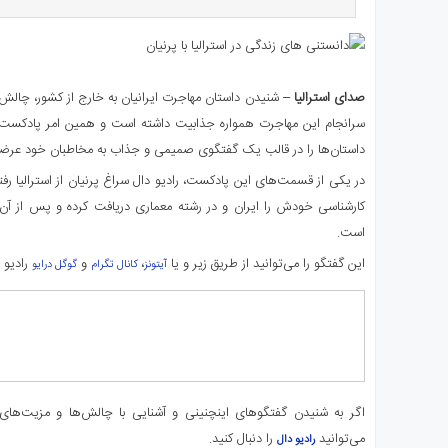
ای
استرالیا
درباره
ما
صدای استرالیا
– شنیدن داستان مهاجرت ایرانیان به خارج از کشور، چالش‌ها
ارتباط
سرانجام این مهاجرت همواره جذابیت داشته است و همین امر پادکست “ر
با
داستان‌ها را در قالب یک گفتگوی صمیمی و جذاب به مخاطبان خود عرضه
ما
در یکی از قسمت‌های این پادکست، رادیو دال سراغ پرنیان از استرالیا رفت
کارشناسی خودش را ایران و در رشته معماری دریافت کرده و پس از آن 
است.
این گفتگو را می‌توانید از طریق زیر و یا
،
و
رادیو 
آیتونز
کانال تگرام
گوگل درایو
اگر به شنیدن گفتگوهای اینچنینی و آشنایی با چالش‌ها و مزیت‌های 
می‌توانید
را دنبال کنید.
رادیو دال