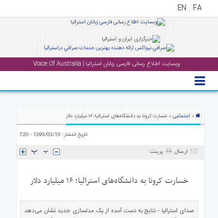
EN
FA
منوی
اصلی
وبسایت اطلاع رسانی فارسی زبانان استرالیا | Voice Of Australia
خانه
بار
جشن
ها
اجتماعی
»
» خسارت کرونا به دانشگاه‌های استرالیا؛ ۱۶ میلیارد دلار
و
تاریخ انتشار : 1399/03/19 - 7:20
رویداد
ها
ارسال
پرینت
لری
خسارت کرونا به دانشگاه‌های استرالیا؛ ۱۶ میلیارد دلار
پادکست
صدای استرالیا - نتایج به دست آمده از یک مدلسازی جدید نشان می‌دهد
نستنی