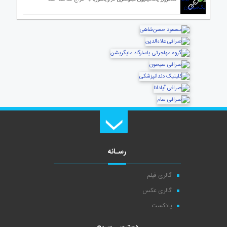
رسـانه
گالری فیلم
گالری عکس
پادکست