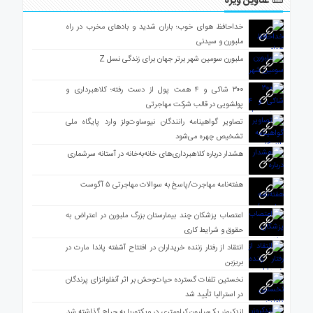
عناوین ویژه
خداحافظ هوای خوب؛ باران شدید و بادهای مخرب در راه
ملبورن و سیدنی
ملبورن سومین شهر برتر جهان برای زندگی نسل Z
۳۰۰ شاکی و ۴ همت پول از دست رفته؛ کلاهبرداری و
پولشویی در قالب شرکت مهاجرتی
تصاویر گواهینامه رانندگان نیوساوت‌ولز وارد پایگاه ملی
تشخیص چهره می‌شود
هشدار درباره کلاهبرداری‌های خانه‌به‌خانه در آستانه سرشماری
هفته‌نامه مهاجرت/پاسخ به سوالات مهاجرتی ۵ آگوست
اعتصاب پزشکان چند بیمارستان بزرگ ملبورن در اعتراض به
حقوق و شرایط کاری
انتقاد از رفتار زننده خریداران در افتتاح آشفته پاندا مارت در
بریزبن
نخستین تلفات گسترده حیات‌وحش بر اثر آنفلوانزای پرندگان
در استرالیا تأیید شد
لندکروزر یک‌میلیون کیلومتری در ویکتوریا به حراج گذاشته شد