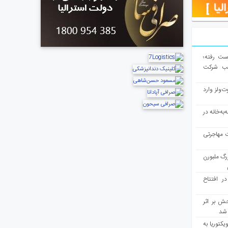
از دست رفته؛
لب شرکت
ت‌ولز وارد
به‌خانه در
ت مهاجرتی
رگ ملبورن
در افتتاح
ش بر اثر
د شد
یکتوریا به