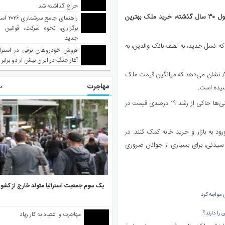
حراج گذاشته شد
– با رشد بیش از ۴۰۰ درصدی قیمت‌ خانه در سیدنی در طول ۳۰ سال گذشته، خرید ملک بهترین
راهنمای جا
برگزاری، نحوه شرکت، قوانین و
جدید
که نسل جدید، به لطف بانک والدین، به
فروش خودروهای برقی در استرال
آغاز جنگ در ایران بیش از دو برابر
گزارش جدید شرکت اطلاعات مالی و املاک CoreLogic و شرکت Aussie نشان می‌دهد که میانگین قیمت ملک
مهاجرت
مط
این در حالی است که میانگین قیمت ملک، بالاتر هم می‌رود؛ زیرا پیش‌بینی‌ها حاکی از رشد ۱۹ درصدی قیمت در
د به بازار و خرید خانه کمک کنند. در
 سیدنی، برای بسیاری از جوانان ضروری
یک سوم جمعیت استرالیا متولد خارج از کشو
مواجه کرد
را دارند؟
مهاجرت و اعتیاد به کار زیاد