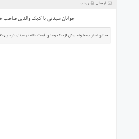
ی
ارسال
پرینت
استرالیا
جوانان سیدنی با کمک والدین صاحب خا
درباره
ما
ارتباط
صدای استرالیا– با رشد بیش از ۴۰۰ درصدی قیمت‌ خانه در سیدنی در طول ۳۰ سال گذشته، خرید ملک بهترین […]
با
ما