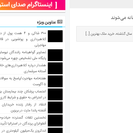
نه می‌شوند
عناوین ویژه
۳۰۰ شاکی و ۴ همت پول 
کلاهبرداری و پولشویی در قا
مهاجرتی
تصاویر گواهینامه رانندگان نیوساو
پایگاه ملی تشخیص چهره می‌شود
هشدار درباره کلاهبرداری‌های خانه‌
آستانه سرشماری
هفته‌نامه مهاجرت/پاسخ به سوالا
۵ آگوست
اعتصاب پزشکان چند بیمارستان بز
در اعتراض به حقوق و شرایط کاری
انتقاد از رفتار زننده خریداران 
آشفته پاندا مارت در بریزبن
نخستین تلفات گسترده حیات‌وح
آنفلوانزای پرندگان در استرالیا تأیی
لندکروزر یک‌میلیون کیلومتری در و