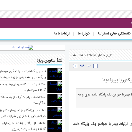
دانستنی های استرالیا
درباره ما
ارتباط با ما
تاریخ انتشار : 1402/03/19 - 3:49
عناوین ویژه
تصاویر گواهینامه رانندگان نیوساو
پایگاه ملی تشخیص چهره می‌شود
کتوریا بپیوندید!
هشدار درباره کلاهبرداری‌های خانه‌
آستانه سرشماری
بهتر با جوامع یک پایگاه داده قوی و به
هفته‌نامه مهاجرت/پاسخ به سوالا
۵ آگوست
اعتصاب پزشکان چند بیمارستان بز
در اعتراض به حقوق و شرایط کاری
انتقاد از رفتار زننده خریداران 
ارتباط بهتر با جوامع یک پایگاه داده
آشفته پاندا مارت در بریزبن