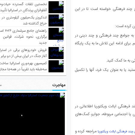
نخستین تلفات گسترده حیات‌وح
مع چند فرهنگی خواسته است تا در این
آنفلوانزای پرندگان در استرالیا تأیی
لندکروزر یک‌میلیون کیلومتری در و
حراج گذاشته شد
ن کرده است:
راهنمای جا
به جوامع چند فرهنگی و چند دینی در
برگزاری، نحوه شرکت، قوانین و
جدید
 برای ادامه این تلاش ما به یک پایگاه
فروش خودروهای برقی در استرال
آغاز جنگ در ایران بیش از دو برابر
گی به ما کمک کنید.
کمیسیون بهره‌وری استرالیا: ساخت
سه‌طبقه باید تقریباً در همه‌جا مجاز
ید یا به عنوان یک فرد، آنها را تکمیل
مهاجرت
مط
 فرهنگی ایالت ویکتوریا اطلاعاتی در
تی یا اجتماعی مربوطه، جوایز، کمک‌های
مراجعه کرده و
ند فرهنگی ایالت ویکتوریا