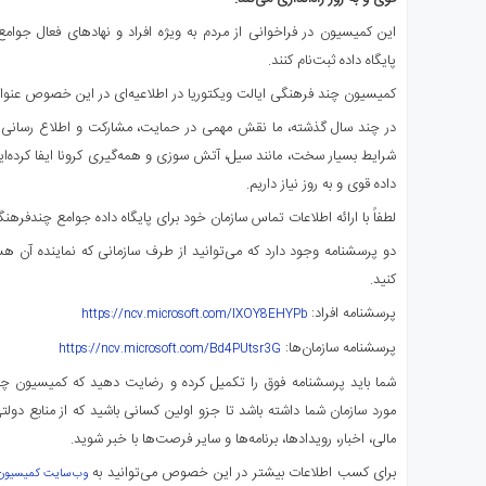
ی
این کمیسیون در فراخوانی از مردم به ویژه افراد و نهادهای فعال جوا
استرالیا
پایگاه داده ثبت‌نام کنند.
درباره
ما
کمیسیون چند فرهنگی ایالت ویکتوریا در اطلاعیه‌ای در این خصوص عنوا
ارتباط
در چند سال گذشته، ما نقش مهمی در حمایت، مشارکت و اطلاع رسانی 
با
شرایط بسیار سخت، مانند سیل، آتش سوزی و همه‌گیری کرونا ایفا کرده‌ایم.
ما
داده قوی و به روز نیاز داریم.
لطفاً با ارائه اطلاعات تماس سازمان خود برای پایگاه داده جوامع چندفرهن
دو پرسشنامه وجود دارد که می‌توانید از طرف سازمانی که نماینده آن هست
کنید.
پرسشنامه افراد:
https://ncv.microsoft.com/lXOY8EHYPb
پرسشنامه سازمان‌ها:
https://ncv.microsoft.com/Bd4PUtsr3G
شما باید پرسشنامه فوق را تکمیل کرده و رضایت دهید که کمیسیون چند
مورد سازمان شما داشته باشد تا جزو اولین کسانی باشید که از منابع دول
مالی، اخبار، رویدادها، برنامه‌ها و سایر فرصت‌ها با خبر شوید.
برای کسب اطلاعات بیشتر در این خصوص می‌توانید به
وب‌سایت کمیسیون چ