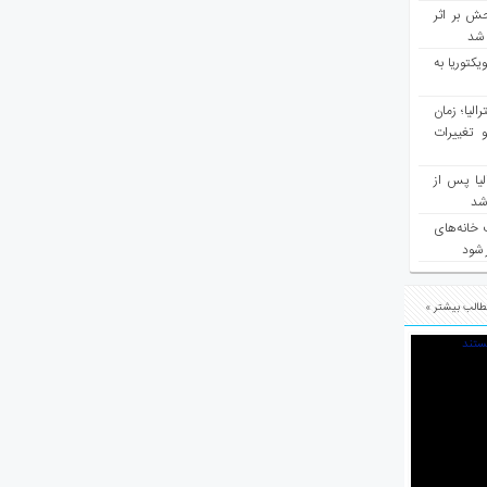
ش بر اثر
د شد
یکتوریا به
مع سرشماری ۲۰۲۶ استرالیا؛ زمان
 تغییرات
یا پس از
 شد
 خانه‌های
 شود
الب بیشتر »