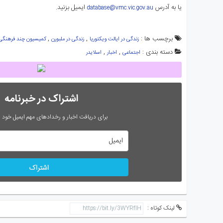
یا به آدرس
ایمیل بزنید.
database@vmc.vic.gov.au
برچسب ها :
,
,
زندگی در ایالت ویکتوریا
زندگی در ملبورن
کمیسیون چند فرهنگی ا
دسته بندی :
,
,
اجتماعی
اخبار
اسلایدر
اشتراک در خبرنامه
برای دریافت اخبار و رخدادهای مهم ایمیل خود را
اشتراک
لینک کوتاه :