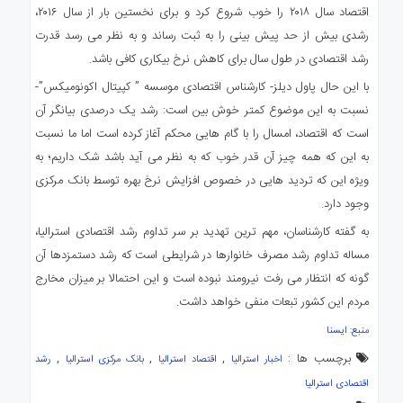
اقتصاد سال ۲۰۱۸ را خوب شروع کرد و برای نخستین بار از سال ۲۰۱۶،
رشدی بیش از حد پیش بینی را به ثبت رساند و به نظر می رسد قدرت
رشد اقتصادی در طول سال برای کاهش نرخ بیکاری کافی باشد.
با این حال پاول دیلز- کارشناس اقتصادی موسسه ” کپیتال اکونومیکس”-
نسبت به این موضوع کمتر خوش بین است: رشد یک درصدی بیانگر آن
است که اقتصاد، امسال را با گام هایی محکم آغاز کرده است اما ما نسبت
به این که همه چیز آن قدر خوب که به نظر می آید باشد شک داریم؛ به
ویژه این که تردید هایی در خصوص افزایش نرخ بهره توسط بانک مرکزی
وجود دارد.
به گفته کارشناسان، مهم ترین تهدید بر سر تداوم رشد اقتصادی استرالیا،
مساله تداوم رشد مصرف خانوارها در شرایطی است که رشد دستمزدها آن
گونه که انتظار می رفت نیرومند نبوده است و این احتمالا بر میزان مخارج
مردم این کشور تبعات منفی خواهد داشت.
منبع: ایسنا
برچسب ها :
,
,
,
اخبار استرالیا
اقتصاد استرالیا
بانک مرکزی استرالیا
رشد
اقتصادی استرالیا