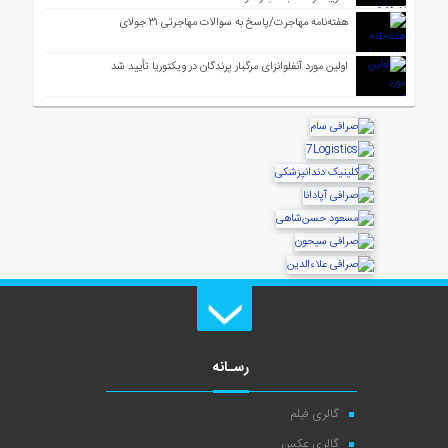
هفته‌نامه مهاجرت/پاسخ به سوالات مهاجرتی ۳۱ جولای
اولین مورد آنفلوانزای مرگبار پرندگان در ویکتوریا تأیید شد
رسـانه
گالری فیلم
گالری عکس