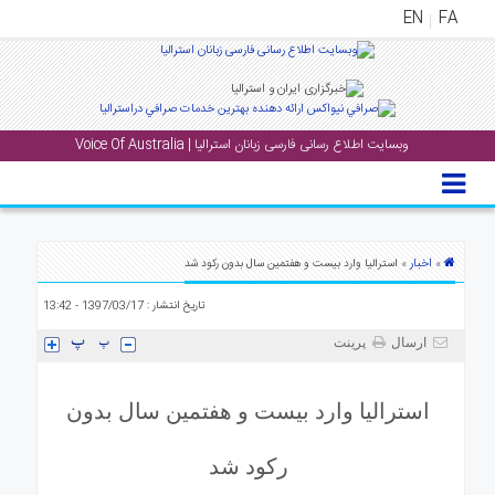
EN
FA
منوی
اصلی
وبسایت اطلاع رسانی فارسی زبانان استرالیا | Voice Of Australia
خانه
بار
جشن
ها
اخبار
»
» استرالیا وارد بیست و هفتمین سال بدون رکود شد
و
تاریخ انتشار : 1397/03/17 - 13:42
رویداد
ها
ارسال
پرینت
لری
استرالیا وارد بیست و هفتمین سال بدون
پادکست
رکود شد
نستنی