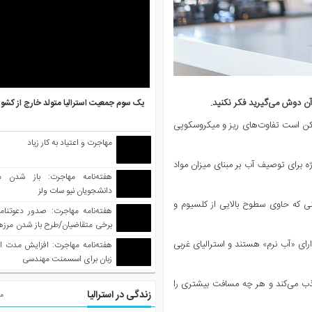
 آن دوش می‌گیرید فکر نکنید.
یک سوم جمعیت استرالیا متولد خارج از کشو
ممکن است تفاوت‌های ریز و میکروسکوپی
مهاجرت و اعتیاد به کار زیاد
ه برای توصیف آب بر مبنای میزان مواد
هفته‌نامه مهاجرت: باز شدن م
دانشجویان نیو سات ولز
 که حاوی سطوح بالایی از کلسیوم و
برخی متقاضیان/طرح باز شدن مرزها 
واکسینه شده
دارای «آب نرم» هستند و استرالیای غربی
هفته‌نامه مهاجرت: افزایش مدت ا
زبان برای اسسمنت مهندسی
جذب می‌کند و هر چه مسافت بیشتری را
زندگی در استرالیا
مط