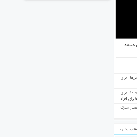
ر هستند
رزها برای
هفته‌نامه مهاجرت: صدور دعوتنامه ۱۹۰ برای
برای افراد
عتبار مدرک
الب بیشتر »