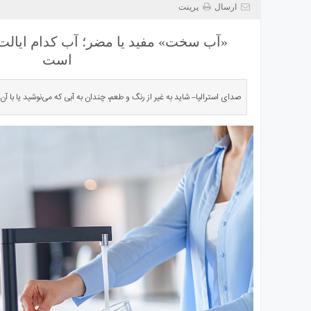
ی
ارسال
پرینت
استرالیا
«آب سخت» مفید یا مضر؛ آب کدام ایالت
درباره
ما
است
ارتباط
با
صدای استرالیا– شاید به‌ غیر از رنگ و طعم، چندان به آبی که می‌نوشید یا با آ
ما