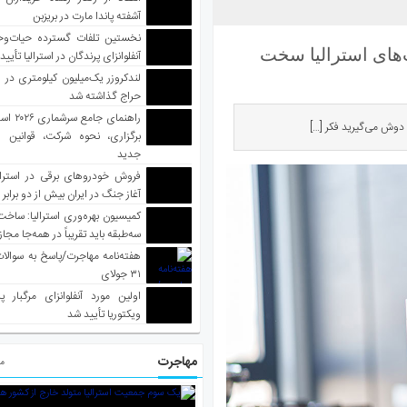
آشفته پاندا مارت در بریزبن
نخستین تلفات گسترده حیات‌وح
‌های استرالیا سخت
آنفلوانزای پرندگان در استرالیا تأیی
لندکروزر یک‌میلیون کیلومتری در و
حراج گذاشته شد
راهنمای جا
ن دوش می‌گیرید فکر […]
برگزاری، نحوه شرکت، قوانین و
جدید
فروش خودروهای برقی در استرال
آغاز جنگ در ایران بیش از دو برابر
کمیسیون بهره‌وری استرالیا: ساخت
سه‌طبقه باید تقریباً در همه‌جا مجاز
هفته‌نامه مهاجرت/پاسخ به سوالا
۳۱ جولای
اولین مورد آنفلوانزای مرگبار پ
ویکتوریا تأیید شد
مهاجرت
مط