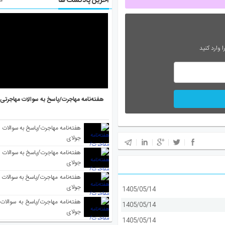
آخرین پادکست ها
مط
 وارد کنید
هفته‌نامه مهاجرت/پاسخ به سوالات مهاجرتی ۵ آگوست
جولای
جولای
جولای
1405/05/14
1405/05/14
جولای
1405/05/14