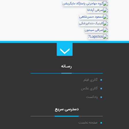
رسـانه
گالری فیلم
گالری عکس
پادکست
دسترسی سریع
صفحه نخست