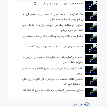
ملبورن سومین شهر برتر جهان برای زندگی نسل Z
۳۰۰ شاکی و ۴ همت پول از دست رفته؛ کلاهبرداری و
پولشویی در قالب شرکت مهاجرتی
تصاویر گواهینامه رانندگان نیوساوت‌ولز وارد پایگاه ملی
تشخیص چهره می‌شود
هشدار درباره کلاهبرداری‌های خانه‌به‌خانه در آستانه سرشماری
هفته‌نامه مهاجرت/پاسخ به سوالات مهاجرتی ۵ آگوست
اعتصاب پزشکان چند بیمارستان بزرگ ملبورن در اعتراض به
حقوق و شرایط کاری
انتقاد از رفتار زننده خریداران در افتتاح آشفته پاندا مارت در
بریزبن
نخستین تلفات گسترده حیات‌وحش بر اثر آنفلوانزای پرندگان
در استرالیا تأیید شد
لندکروزر یک‌میلیون کیلومتری در ویکتوریا به حراج گذاشته شد