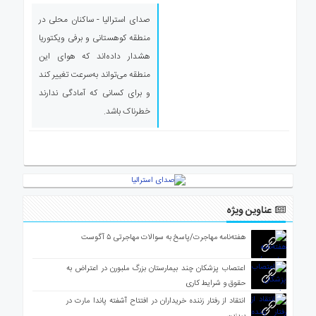
ی
صدای استرالیا - ساکنان محلی در
استرالیا
منطقه کوهستانی و برفی ویکتوریا
درباره
هشدار داده‌اند که هوای این
ما
منطقه می‌تواند به‌سرعت تغییر کند
ارتباط
و برای کسانی که آمادگی ندارند
با
ما
خطرناک باشد.
عناوین ویژه
هفته‌نامه مهاجرت/پاسخ به سوالات مهاجرتی ۵ آگوست
اعتصاب پزشکان چند بیمارستان بزرگ ملبورن در اعتراض به
حقوق و شرایط کاری
انتقاد از رفتار زننده خریداران در افتتاح آشفته پاندا مارت در
بریزبن