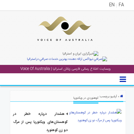
EN
FA
منوی
اصلی
خانه
بار
جشن
وبسایت اطلاع رسانی فارسی زبانان استرالیا | Voice Of Australia
ها
و
رویداد
ها
» آرشیو برچسب:
کوهنوردی در ویکتوریا
لری
هشدار درباره خطر در
پادکست
کوهستان‌های ویکتوریا پس از مرگ
دو زن کوهنورد
نستنی