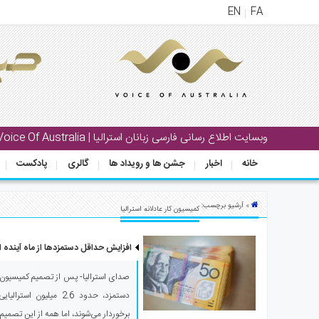
EN
FA
منوی
اصلی
خانه
بار
وبسایت اطلاع رسانی فارسی زبانان استرالیا | Voice Of Australia
جشن
خانه
اخبار
جشن ها و رویداد ها
گالری
پادکست
ها
و
رویداد
» آرشیو برچسب:
کمیسیون کار عادلانه استرالیا
ها
افزایش حداقل دستمزدها از ماه آینده 
لری
پادکست
صدای استرالیا- پس از تصمیم کمیسیون کا
دستمزد، حدود 2.6 میلیو
نستنی
برخوردار می‌شوند، اما همه از این تصمیم