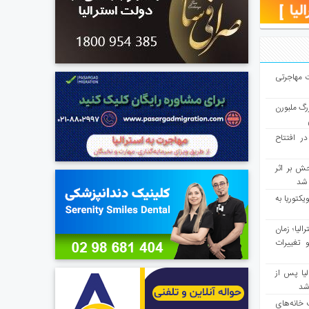
ت مهاجرتی
رگ ملبورن
در افتتاح
ش بر اثر
د شد
یکتوریا به
مع سرشماری ۲۰۲۶ استرالیا؛ زمان
 تغییرات
یا پس از
 شد
 خانه‌های