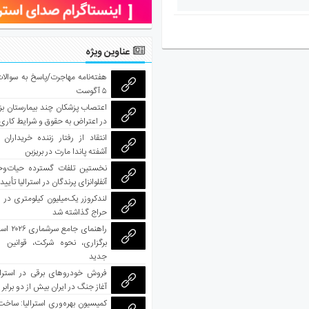
عناوین ویژه
هفته‌نامه مهاجرت/پاسخ به سوالا
۵ آگوست
اعتصاب پزشکان چند بیمارستان بز
در اعتراض به حقوق و شرایط کاری
انتقاد از رفتار زننده خریداران 
آشفته پاندا مارت در بریزبن
نخستین تلفات گسترده حیات‌وح
آنفلوانزای پرندگان در استرالیا تأیی
لندکروزر یک‌میلیون کیلومتری در و
حراج گذاشته شد
راهنمای جا
برگزاری، نحوه شرکت، قوانین و
جدید
فروش خودروهای برقی در استرال
آغاز جنگ در ایران بیش از دو برابر
کمیسیون بهره‌وری استرالیا: ساخت