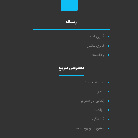
رسـانه
گالری فیلم
گالری عکس
پادکست
دسترسی سریع
صفحه نخست
اخبار
زندگی در استرالیا
مهاجرت
گردشگری
جشن ها و رویدادها