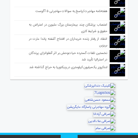
هفته‌نامه مهاجرت/پاسخ به سوالات مهاجرتی ۵ آگوست
اعتصاب پزشکان چند بیمارستان بزرگ ملبورن در اعتراض به
حقوق و شرایط کاری
انتقاد از رفتار زننده خریداران در افتتاح آشفته پاندا مارت در
بریزبن
نخستین تلفات گسترده حیات‌وحش بر اثر آنفلوانزای پرندگان
در استرالیا تأیید شد
لندکروزر یک‌میلیون کیلومتری در ویکتوریا به حراج گذاشته شد