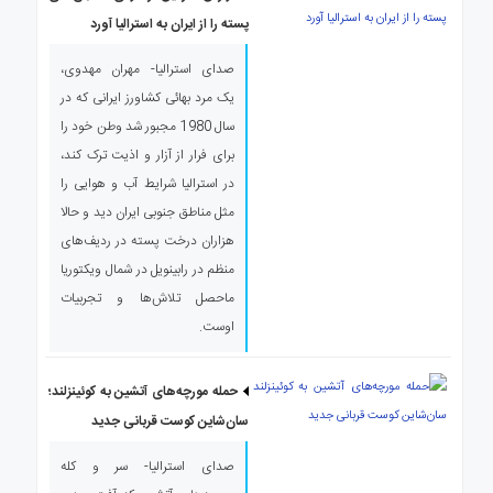
ی
پسته را از ایران به استرالیا آورد
استرالیا
درباره
صدای استرالیا- مهران مهدوی،
ما
یک مرد بهائی کشاورز ایرانی که در
ارتباط
سال 1980 مجبور شد وطن خود را
با
برای فرار از آزار و اذیت ترک کند،
ما
در استرالیا شرایط آب و هوایی را
مثل مناطق جنوبی ایران دید و حالا
هزاران درخت پسته در ردیف‌های
منظم در رابینویل در شمال ویکتوریا
ماحصل تلاش‌ها و تجربیات
اوست.
حمله مورچه‌های آتشین به کوئینزلند؛
سان‌شاین کوست قربانی جدید
صدای استرالیا- سر و کله