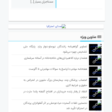
مستاجران بسیار […]
ی
استرالیا
درباره
ما
ارتباط
با
عناوین ویژه
ما
تصاویر گواهینامه رانندگان نیوساوت‌ولز وارد پایگاه ملی
تشخیص چهره می‌شود
هشدار درباره کلاهبرداری‌های خانه‌به‌خانه در آستانه سرشماری
هفته‌نامه مهاجرت/پاسخ به سوالات مهاجرتی ۵ آگوست
اعتصاب پزشکان چند بیمارستان بزرگ ملبورن در اعتراض به
حقوق و شرایط کاری
انتقاد از رفتار زننده خریداران در افتتاح آشفته پاندا مارت در
بریزبن
نخستین تلفات گسترده حیات‌وحش بر اثر آنفلوانزای پرندگان
در استرالیا تأیید شد