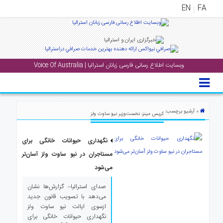
EN
FA
منوی
اصلی
وبسایت اطلاع رسانی فارسی زبانان استرالیا | Voice Of Australia
خانه
بار
جشن
» آرشیو برچسب:
کریس مینز، نخست‌وزیر نیو ساوت ولز
ها
و
نگهداری حیوانات خانگی برای
رویداد
ها
مستاجران در نیو ساوت ولز آسان‌تر
می‌شود
لری
صدای استرالیا– گزارش‌ها نشان
پادکست
می‌دهد با تصویب قانون جدید
ازسوی ایالت نیو ساوت ولز
نگهداری حیوانات خانگی برای
نستنی