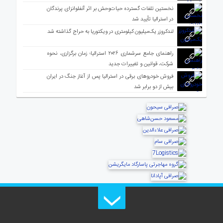
نخستین تلفات گسترده حیات‌وحش بر اثر آنفلوانزای پرندگان
در استرالیا تأیید شد
لندکروزر یک‌میلیون کیلومتری در ویکتوریا به حراج گذاشته شد
راهنمای جامع سرشماری ۲۰۲۶ استرالیا؛ زمان برگزاری، نحوه
شرکت، قوانین و تغییرات جدید
فروش خودروهای برقی در استرالیا پس از آغاز جنگ در ایران
بیش از دو برابر شد