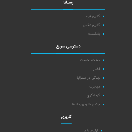
رسـانه
گالری فیلم
گالری عکس
پادکست
دسترسی سریع
صفحه نخست
اخبار
زندگی در استرالیا
مهاجرت
گردشگری
جشن ها و رویدادها
کاربری
ارتباط با ما