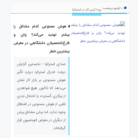
ی
» آرشیو برچسب:
استرالیا
پیدا کردن کار در استرالیا
درباره
ما
هوش مصنوعی کدام مشاغل را
بیشتر تهدید می‌کند؟ زنان و
ارتباط
با
فارغ‌التحصیلان دانشگاهی در معرض
ما
بیشترین خطر
صدای استرالیا - نخستین گزارش
دولت فدرال استرالیا درباره تأثیر
هوش مصنوعی بر بازار کار نشان
می‌دهد که تاکنون هیچ شواهدی
از بیکاری گسترده یا اختلال جدی
ناشی از هوش مصنوعی در اشتغال
وجود ندارد، اما برخی مشاغل بیش
از دیگران در معرض اتوماسیون قرار
گرفته‌اند.