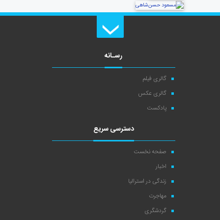
رسـانه
گالری فیلم
گالری عکس
پادکست
دسترسی سریع
صفحه نخست
اخبار
زندگی در استرالیا
مهاجرت
گردشگری