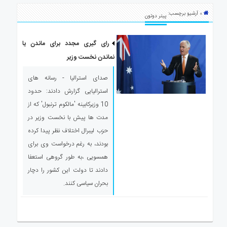
ی
» آرشیو برچسب:
استرالیا
پیتر دوتون
درباره
ما
رای گیری مجدد برای ماندن یا
نماندن نخست وزیر
ارتباط
با
صدای استرالیا - رسانه های
ما
استرالیایی گزارش دادند: حدود
10 وزیرکابینه 'مالکوم ترنبول' که از
مدت ها پیش با نخست وزیر در
حزب لیبرال اختلاف نظر پیدا کرده
بودند، به رغم درخواست وی برای
همسویی ،به طور گروهی استعفا
دادند تا دولت این کشور را دچار
بحران سیاسی کنند.