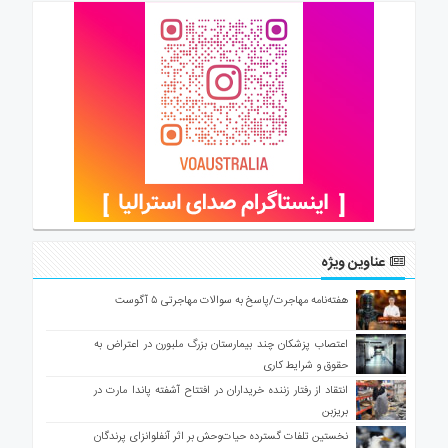
عناوین ویژه
هفته‌نامه مهاجرت/پاسخ به سوالات مهاجرتی ۵ آگوست
اعتصاب پزشکان چند بیمارستان بزرگ ملبورن در اعتراض به
حقوق و شرایط کاری
انتقاد از رفتار زننده خریداران در افتتاح آشفته پاندا مارت در
بریزبن
نخستین تلفات گسترده حیات‌وحش بر اثر آنفلوانزای پرندگان