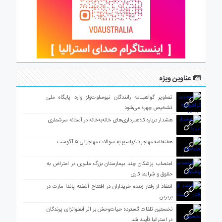
عناوین ویژه
تصاویر گواهینامه رانندگان نیوساوت‌ولز وارد پایگاه ملی
تشخیص چهره می‌شود
هشدار درباره کلاهبرداری‌های خانه‌به‌خانه در آستانه سرشماری
هفته‌نامه مهاجرت/پاسخ به سوالات مهاجرتی ۵ آگوست
اعتصاب پزشکان چند بیمارستان بزرگ ملبورن در اعتراض به
حقوق و شرایط کاری
انتقاد از رفتار زننده خریداران در افتتاح آشفته پاندا مارت در
بریزبن
نخستین تلفات گسترده حیات‌وحش بر اثر آنفلوانزای پرندگان
در استرالیا تأیید شد