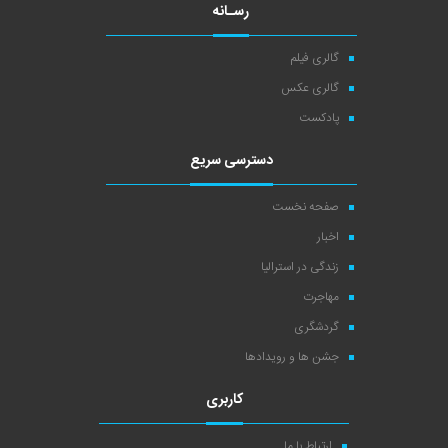
رسـانه
گالری فیلم
گالری عکس
پادکست
دسترسی سریع
صفحه نخست
اخبار
زندگی در استرالیا
مهاجرت
گردشگری
جشن ها و رویدادها
کاربری
ارتباط با ما