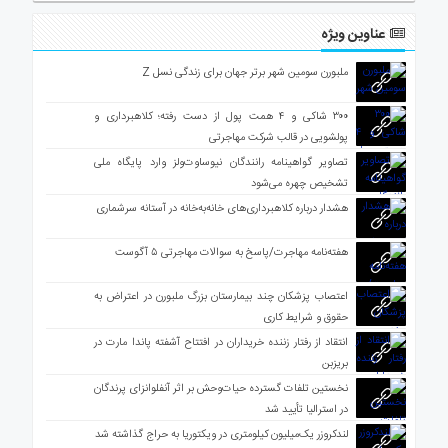
عناوین ویژه
ملبورن سومین شهر برتر جهان برای زندگی نسل Z
۳۰۰ شاکی و ۴ همت پول از دست رفته؛ کلاهبرداری و
پولشویی در قالب شرکت مهاجرتی
تصاویر گواهینامه رانندگان نیوساوت‌ولز وارد پایگاه ملی
تشخیص چهره می‌شود
هشدار درباره کلاهبرداری‌های خانه‌به‌خانه در آستانه سرشماری
هفته‌نامه مهاجرت/پاسخ به سوالات مهاجرتی ۵ آگوست
اعتصاب پزشکان چند بیمارستان بزرگ ملبورن در اعتراض به
حقوق و شرایط کاری
انتقاد از رفتار زننده خریداران در افتتاح آشفته پاندا مارت در
بریزبن
نخستین تلفات گسترده حیات‌وحش بر اثر آنفلوانزای پرندگان
در استرالیا تأیید شد
لندکروزر یک‌میلیون کیلومتری در ویکتوریا به حراج گذاشته شد