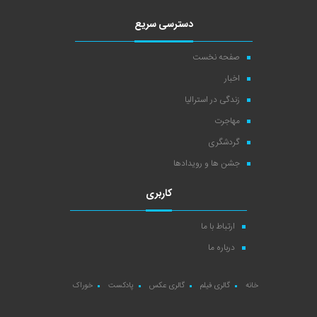
دسترسی سریع
صفحه نخست
اخبار
زندگی در استرالیا
مهاجرت
گردشگری
جشن ها و رویدادها
کاربری
ارتباط با ما
درباره ما
خانه
گالری فیلم
گالری عکس
پادکست
خوراک