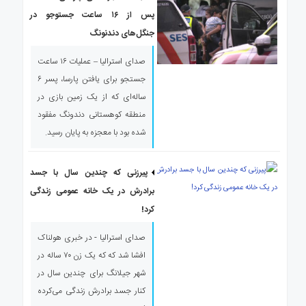
ی
پس از ۱۶ ساعت جستوجو در
استرالیا
جنگل‌های دندنونگ
درباره
ما
صدای استرالیا – عملیات ۱۶ ساعت
ارتباط
جستجو برای یافتن پارسا،‌ پسر ۶
با
ساله‌ای که از یک زمین بازی در
ما
منطقه کوهستانی دندونگ مفقود
شده بود با معجزه به پایان رسید.
پیرزنی که چندین سال با جسد
برادرش در یک خانه عمومی زندگی
کرد!
صدای استرالیا - در خبری هولناک
افشا شد که که یک زن ۷۰ ساله در
شهر جیلانگ برای چندین سال در
کنار جسد برادرش زندگی می‌کرده