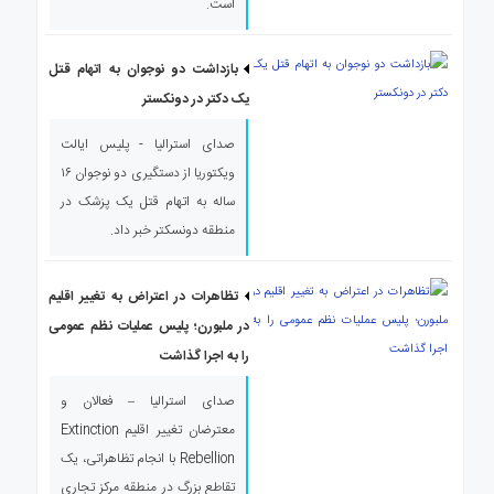
است.
بازداشت دو نوجوان به اتهام قتل
یک دکتر در دونکستر
صدای استرالیا - پلیس ایالت
ویکتوریا از دستگیری دو نوجوان ۱۶
ساله به اتهام قتل یک پزشک در
منطقه دونسکتر خبر داد.
تظاهرات در اعتراض به تغییر اقلیم
در ملبورن؛ پلیس عملیات نظم عمومی
را به اجرا گذاشت
صدای استرالیا – فعالان و
معترضان تغییر اقلیم Extinction
Rebellion با انجام تظاهراتی، یک
تقاطع بزرگ در منطقه مرکز تجاری