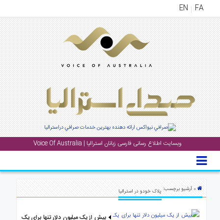
EN
FA
منوی
اصلی
خانه
بار
جشن
ها
و
رویداد
وبسایت اطلاع رسانی فارسی زبانان استرالیا | Voice Of Australia
ها
لری
پادکست
» آرشیو برچسب:
پلاک خودو در استرالیا
نستنی
بیش از یک میلیون دلار تنها برای یک