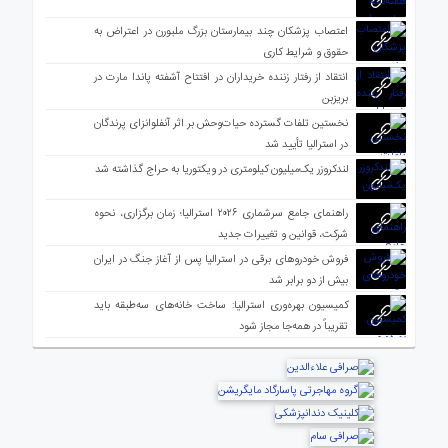
اعتصاب پزشکان چند بیمارستان بزرگ ملبورن در اعتراض به
حقوق و شرایط کاری
انتقاد از رفتار زننده خریداران در افتتاح آشفته پاندا مارت در
بریزبن
نخستین تلفات گسترده حیات‌وحش بر اثر آنفلوانزای پرندگان
در استرالیا تأیید شد
لندکروزر یک‌میلیون کیلومتری در ویکتوریا به حراج گذاشته شد
راهنمای جامع سرشماری ۲۰۲۶ استرالیا؛ زمان برگزاری، نحوه
شرکت، قوانین و تغییرات جدید
فروش خودروهای برقی در استرالیا پس از آغاز جنگ در ایران
بیش از دو برابر شد
کمیسیون بهره‌وری استرالیا: ساخت خانه‌های سه‌طبقه باید
تقریباً در همه‌جا مجاز شود