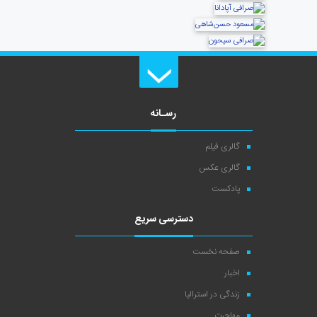
رسـانه
گالری فیلم
گالری عکس
پادکست
دسترسی سریع
صفحه نخست
اخبار
زندگی در استرالیا
مهاجرت