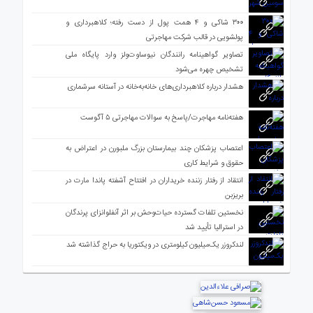
۳۰۰ شاکی و ۴ همت پول از دست رفته؛ کلاهبرداری و
پولشویی در قالب شرکت مهاجرتی
تصاویر گواهینامه رانندگان نیوساوت‌ولز وارد پایگاه ملی
تشخیص چهره می‌شود
هشدار درباره کلاهبرداری‌های خانه‌به‌خانه در آستانه سرشماری
هفته‌نامه مهاجرت/پاسخ به سوالات مهاجرتی ۵ آگوست
اعتصاب پزشکان چند بیمارستان بزرگ ملبورن در اعتراض به
حقوق و شرایط کاری
انتقاد از رفتار زننده خریداران در افتتاح آشفته پاندا مارت در
بریزبن
نخستین تلفات گسترده حیات‌وحش بر اثر آنفلوانزای پرندگان
در استرالیا تأیید شد
لندکروزر یک‌میلیون کیلومتری در ویکتوریا به حراج گذاشته شد