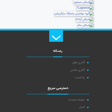
رسـانه
گالری فیلم
گالری عکس
پادکست
دسترسی سریع
صفحه نخست
اخبار