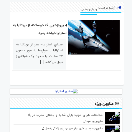
ی
» آرشیو برچسب:
استرالیا
پرواز زیر‌مداری
درباره
ما
پرواز‌هایی که دو‌ساعته از بریتانیا به
استرالیا خواهد رسید
ارتباط
با
صدای استرالیا– سفر از بریتانیا به
ما
استرالیا با هواپیما به طور معمول
۲۲ ساعت یا حدود یک شبانه‌روز
طول می‌کشد […]
عناوین ویژه
خداحافظ هوای خوب؛ باران شدید و بادهای مخرب در راه
ملبورن و سیدنی
ملبورن سومین شهر برتر جهان برای زندگی نسل Z