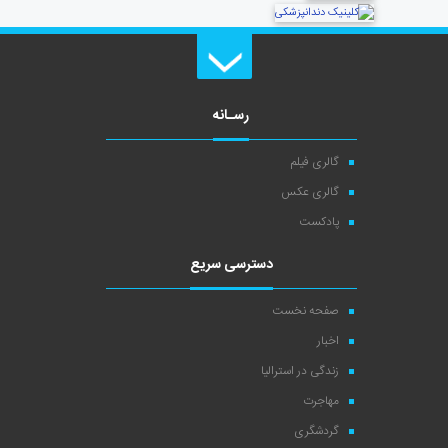
رسـانه
گالری فیلم
گالری عکس
پادکست
دسترسی سریع
صفحه نخست
اخبار
زندگی در استرالیا
مهاجرت
گردشگری