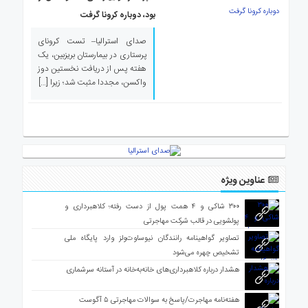
ی
بود، دوباره کرونا گرفت
استرالیا
صدای استرالیا– تست کرونای
درباره
پرستاری در بیمارستان بریزبین، یک
ما
هفته پس از دریافت نخستین دوز
ارتباط
واکسن، مجددا مثبت شد؛ زیرا […]
با
ما
عناوین ویژه
۳۰۰ شاکی و ۴ همت پول از دست رفته؛ کلاهبرداری و
پولشویی در قالب شرکت مهاجرتی
تصاویر گواهینامه رانندگان نیوساوت‌ولز وارد پایگاه ملی
تشخیص چهره می‌شود
هشدار درباره کلاهبرداری‌های خانه‌به‌خانه در آستانه سرشماری
هفته‌نامه مهاجرت/پاسخ به سوالات مهاجرتی ۵ آگوست