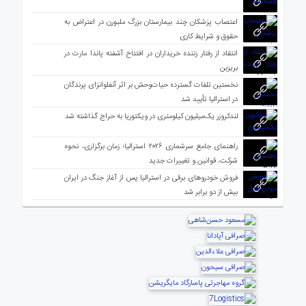
اعتصاب پزشکان چند بیمارستان بزرگ ملبورن در اعتراض به
حقوق و شرایط کاری
انتقاد از رفتار زننده خریداران در افتتاح آشفته پاندا مارت در
بریزبن
نخستین تلفات گسترده حیات‌وحش بر اثر آنفلوانزای پرندگان
در استرالیا تأیید شد
لندکروزر یک‌میلیون کیلومتری در ویکتوریا به حراج گذاشته شد
راهنمای جامع سرشماری ۲۰۲۶ استرالیا؛ زمان برگزاری، نحوه
شرکت، قوانین و تغییرات جدید
فروش خودروهای برقی در استرالیا پس از آغاز جنگ در ایران
بیش از دو برابر شد