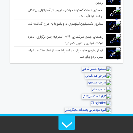
بریزبن
نخستین تلفات گسترده حیات‌وحش بر اثر آنفلوانزای پرندگان
در استرالیا تأیید شد
لندکروزر یک‌میلیون کیلومتری در ویکتوریا به حراج گذاشته شد
راهنمای جامع سرشماری ۲۰۲۶ استرالیا؛ زمان برگزاری، نحوه
شرکت، قوانین و تغییرات جدید
فروش خودروهای برقی در استرالیا پس از آغاز جنگ در ایران
بیش از دو برابر شد