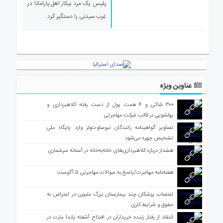
پلیس یک مرد بیکار اهل پاراماتا در
ی
غرب سیدنی را دستگیر کرد.
استرالیا
درباره
ما
ارتباط
با
ما
عناوین ویژه
۳۰۰ شاکی و ۴ همت پول از دست رفته؛ کلاهبرداری و
پولشویی در قالب شرکت مهاجرتی
تصاویر گواهینامه رانندگان نیوساوت‌ولز وارد پایگاه ملی
تشخیص چهره می‌شود
هشدار درباره کلاهبرداری‌های خانه‌به‌خانه در آستانه سرشماری
هفته‌نامه مهاجرت/پاسخ به سوالات مهاجرتی ۵ آگوست
اعتصاب پزشکان چند بیمارستان بزرگ ملبورن در اعتراض به
حقوق و شرایط کاری
انتقاد از رفتار زننده خریداران در افتتاح آشفته پاندا مارت در