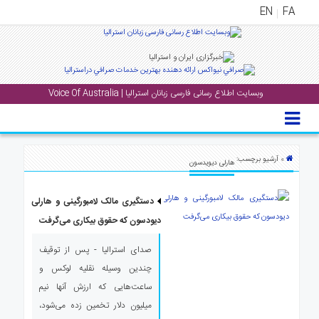
EN
FA
منوی
اصلی
وبسایت اطلاع رسانی فارسی زبانان استرالیا | Voice Of Australia
خانه
بار
جشن
» آرشیو برچسب:
هارلی دیویدسون
ها
و
دستگیری مالک لامبورگینی و هارلی
رویداد
ها
دیودسون که حقوق بیکاری می‌گرفت
صدای استرالیا - پس از توقیف
لری
چندین وسیله نقلیه لوکس و
پادکست
ساعت‌هایی که ارزش آنها نیم
میلیون دلار تخمین زده می‌شود،
نستنی