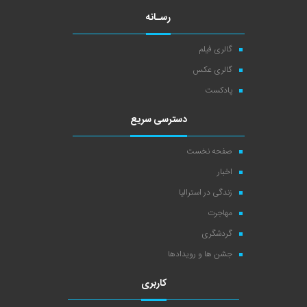
رسـانه
گالری فیلم
گالری عکس
پادکست
دسترسی سریع
صفحه نخست
اخبار
زندگی در استرالیا
مهاجرت
گردشگری
جشن ها و رویدادها
کاربری