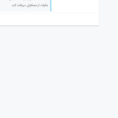
ی
مالیات از مسافران دریافت کند.
استرالیا
درباره
ما
ارتباط
با
ما