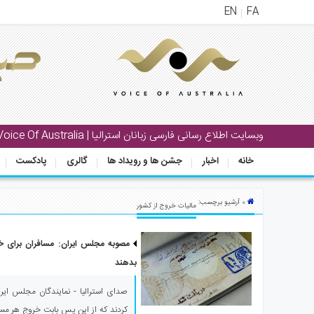
EN
FA
منوی
اصلی
خانه
بار
وبسایت اطلاع رسانی فارسی زبانان استرالیا | Voice Of Australia
جشن
خانه
اخبار
جشن ها و رویداد ها
گالری
پادکست
ها
و
رویداد
» آرشیو برچسب:
مالیات خروج از کشور
ها
مصوبه مجلس ایران: مسافران برای خ
لری
بدهند
پادکست
صدای استرالیا - نمایندگان مجلس ایر
نستنی
کردند که از این پس بابت خروج هر مساف