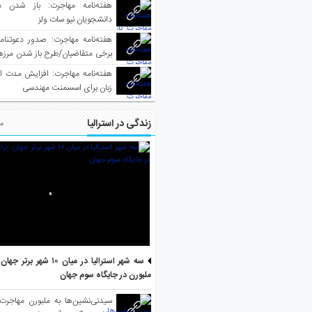
هفته‌نامه مهاجرت: باز شدن م
دانشجویان نیو سات ولز
برخی متقاضیان/طرح باز شدن مرزها 
واکسینه شده
هفته‌نامه مهاجرت: افزایش مدت ا
زبان برای اسسمنت مهندسی
زندگی در استرالیا
مط
سه شهر استرالیا در میان ۱۰ ش
ملبورن در جایگاه سوم جهان
سیدنی‌نشین‌ها به ملبورن مهاجرت