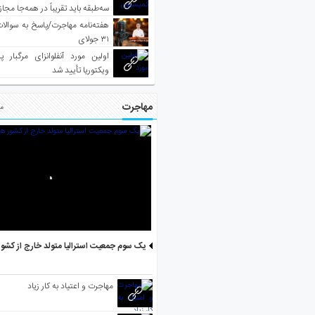
سه‌طبقه باید تقریباً در همه‌جا مجاز
هفته‌نامه مهاجرت/پاسخ به سوالا
۳۱ جولای
اولین مورد آنفلوانزای مرگبار پ
ویکتوریا تأیید شد
مهاجرت
مط
یک سوم جمعیت استرالیا متولد خارج از کشو
مهاجرت و اعتیاد به کار زیاد