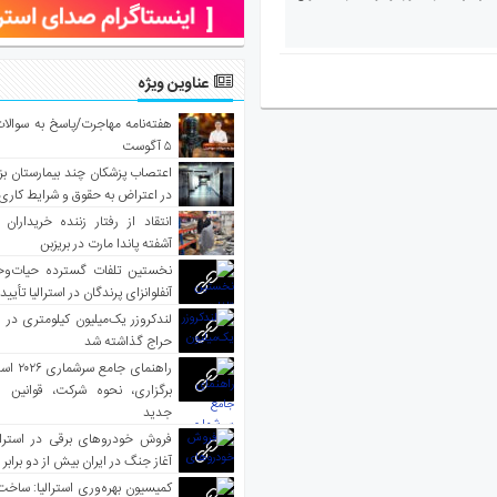
عناوین ویژه
هفته‌نامه مهاجرت/پاسخ به سوالا
۵ آگوست
اعتصاب پزشکان چند بیمارستان بز
در اعتراض به حقوق و شرایط کاری
انتقاد از رفتار زننده خریداران 
آشفته پاندا مارت در بریزبن
نخستین تلفات گسترده حیات‌وح
آنفلوانزای پرندگان در استرالیا تأیی
لندکروزر یک‌میلیون کیلومتری در و
حراج گذاشته شد
راهنمای جا
برگزاری، نحوه شرکت، قوانین و
جدید
فروش خودروهای برقی در استرال
آغاز جنگ در ایران بیش از دو برابر
کمیسیون بهره‌وری استرالیا: ساخت