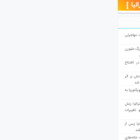
ت مهاجرتی
رگ ملبورن
در افتتاح
ش بر اثر
د شد
یکتوریا به
مع سرشماری ۲۰۲۶ استرالیا؛ زمان
 تغییرات
یا پس از
 شد
 خانه‌های