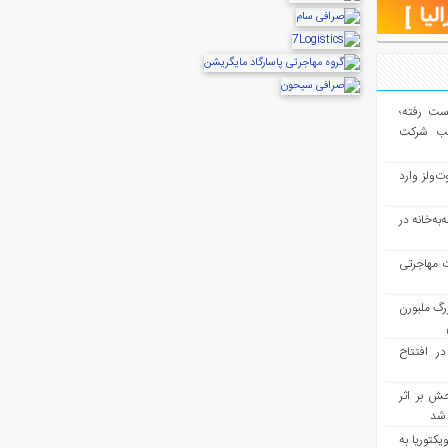
از دست رفته؛
لب شرکت
ت‌ولز وارد
به‌خانه در
ت مهاجرتی
رگ ملبورن
در افتتاح
ش بر اثر
د شد
یکتوریا به