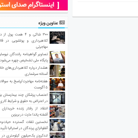
عناوین ویژه
۳۰۰ شاکی و ۴ همت پول 
کلاهبرداری و پولشویی در قا
مهاجرتی
تصاویر گواهینامه رانندگان نیوساو
پایگاه ملی تشخیص چهره می‌شود
هشدار درباره کلاهبرداری‌های خانه‌
آستانه سرشماری
هفته‌نامه مهاجرت/پاسخ به سوالا
۵ آگوست
اعتصاب پزشکان چند بیمارستان بز
در اعتراض به حقوق و شرایط کاری
انتقاد از رفتار زننده خریداران 
آشفته پاندا مارت در بریزبن
نخستین تلفات گسترده حیات‌وح
آنفلوانزای پرندگان در استرالیا تأیی
لندکروزر یک‌میلیون کیلومتری در و