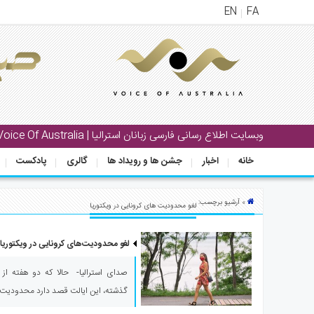
EN
FA
منوی
اصلی
خانه
بار
وبسایت اطلاع رسانی فارسی زبانان استرالیا | Voice Of Australia
جشن
خانه
اخبار
جشن ها و رویداد ها
گالری
پادکست
ها
و
رویداد
» آرشیو برچسب:
لغو محدودیت های کرونایی در ویکتوریا
ها
لغو محدودیت‌های کرونایی در ویکتوریا؛
لری
پادکست
صدای استرالیا- حالا که دو هفته از س
گذشته، این ایالت قصد دارد محدودیت‌
نستنی