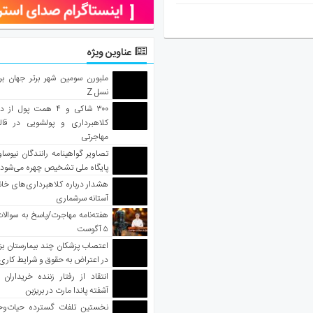
عناوین ویژه
ملبورن سومین شهر برتر جهان بر
نسل Z
۳۰۰ شاکی و ۴ همت پول 
کلاهبرداری و پولشویی در قا
مهاجرتی
تصاویر گواهینامه رانندگان نیوساو
پایگاه ملی تشخیص چهره می‌شود
هشدار درباره کلاهبرداری‌های خانه‌
آستانه سرشماری
هفته‌نامه مهاجرت/پاسخ به سوالا
۵ آگوست
اعتصاب پزشکان چند بیمارستان بز
در اعتراض به حقوق و شرایط کاری
انتقاد از رفتار زننده خریداران 
آشفته پاندا مارت در بریزبن
نخستین تلفات گسترده حیات‌وح