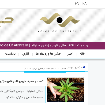
EN
FA
منوی
اصلی
خانه
بار
وبسایت اطلاع رسانی فارسی زبانان استرالیا | Voice Of Australia
جشن
خانه
اخبار
جشن ها و رویداد ها
گالری
پادکست
ها
و
رویداد
» آرشیو برچسب:
قانونی شدن ماریجوانا در قلمرو مرکزی استرالیا
ها
کشت و مصرف ماریجوانا در قلمرو مرکزی 
لری
پادکست
صدای استرالیا - مجلس قانونگذاری قلمر
مصرف شخصی را قانونی اعلام کرد.
نستنی