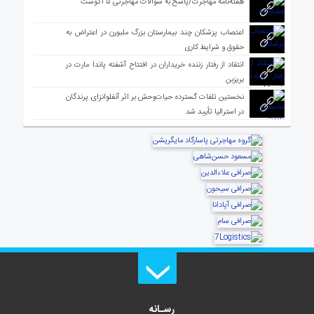
هفته‌نامه مهاجرت/پاسخ به سوالات مهاجرتی ۵ آگوست
اعتصاب پزشکان چند بیمارستان بزرگ ملبورن در اعتراض به
حقوق و شرایط کاری
انتقاد از رفتار زننده خریداران در افتتاح آشفته پاندا مارت در
بریزبن
نخستین تلفات گسترده حیات‌وحش بر اثر آنفلوانزای پرندگان
در استرالیا تأیید شد
رسـانه