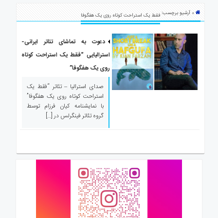
ی
» آرشیو برچسب:
استرالیا
فقط یک استراحت کوتاه روی یک هفگوفا
درباره
ما
دعوت به تماشای تئاتر ایرانی-
استرالیایی “فقط یک استراحت کوتاه
ارتباط
با
روی یک هفگوفا”
ما
صدای استرالیا – تئاتر “فقط یک
استراحت کوتاه روی یک هفگوفا”
با نمایشنامه کیان فرزام توسط
گروه تئاتر فینگرلس در […]