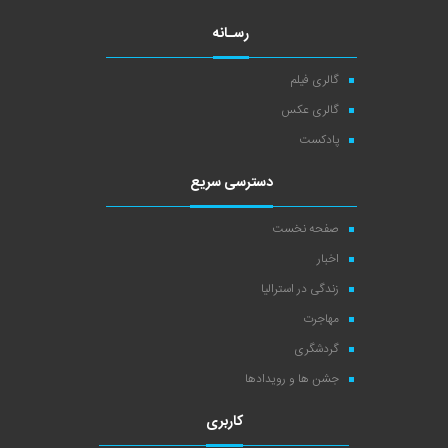
رسـانه
گالری فیلم
گالری عکس
پادکست
دسترسی سریع
صفحه نخست
اخبار
زندگی در استرالیا
مهاجرت
گردشگری
جشن ها و رویدادها
کاربری