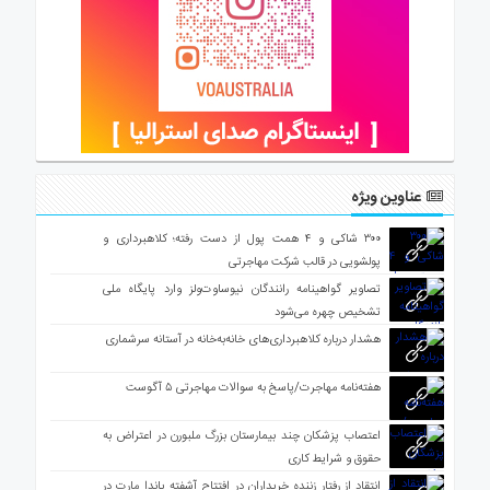
عناوین ویژه
۳۰۰ شاکی و ۴ همت پول از دست رفته؛ کلاهبرداری و
پولشویی در قالب شرکت مهاجرتی
تصاویر گواهینامه رانندگان نیوساوت‌ولز وارد پایگاه ملی
تشخیص چهره می‌شود
هشدار درباره کلاهبرداری‌های خانه‌به‌خانه در آستانه سرشماری
هفته‌نامه مهاجرت/پاسخ به سوالات مهاجرتی ۵ آگوست
اعتصاب پزشکان چند بیمارستان بزرگ ملبورن در اعتراض به
حقوق و شرایط کاری
انتقاد از رفتار زننده خریداران در افتتاح آشفته پاندا مارت در