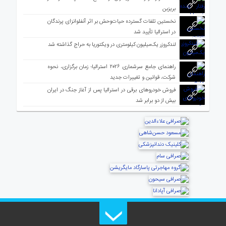
بریزبن
نخستین تلفات گسترده حیات‌وحش بر اثر آنفلوانزای پرندگان
در استرالیا تأیید شد
لندکروزر یک‌میلیون کیلومتری در ویکتوریا به حراج گذاشته شد
راهنمای جامع سرشماری ۲۰۲۶ استرالیا؛ زمان برگزاری، نحوه
شرکت، قوانین و تغییرات جدید
فروش خودروهای برقی در استرالیا پس از آغاز جنگ در ایران
بیش از دو برابر شد