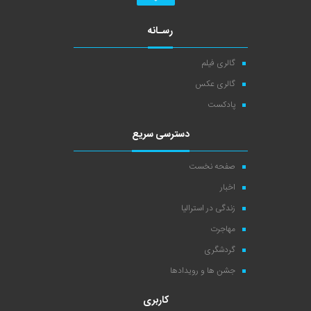
رسـانه
گالری فیلم
گالری عکس
پادکست
دسترسی سریع
صفحه نخست
اخبار
زندگی در استرالیا
مهاجرت
گردشگری
جشن ها و رویدادها
کاربری