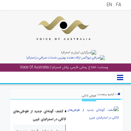
EN
FA
منوی
اصلی
خانه
بار
جشن
وبسایت اطلاع رسانی فارسی زبانان استرالیا | Voice Of Australia
ها
و
رویداد
ها
» آرشیو برچسب:
طوطی کاکلی
لری
کشف گونه‌ای جدید از طوطی‌های
پادکست
کاکلی در استرالیای غربی
نستنی