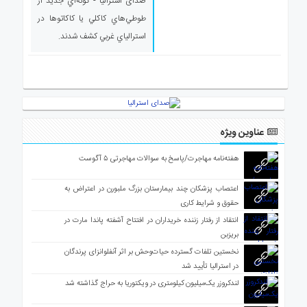
صدای استرالیا - گونه‌اي جديد از
ی
طوطي‌هاي كاكلي يا كاكاتوها در
استرالیا
استرالياي غربي كشف شدند.
درباره
ما
ارتباط
با
ما
عناوین ویژه
هفته‌نامه مهاجرت/پاسخ به سوالات مهاجرتی ۵ آگوست
اعتصاب پزشکان چند بیمارستان بزرگ ملبورن در اعتراض به
حقوق و شرایط کاری
انتقاد از رفتار زننده خریداران در افتتاح آشفته پاندا مارت در
بریزبن
نخستین تلفات گسترده حیات‌وحش بر اثر آنفلوانزای پرندگان
در استرالیا تأیید شد
لندکروزر یک‌میلیون کیلومتری در ویکتوریا به حراج گذاشته شد