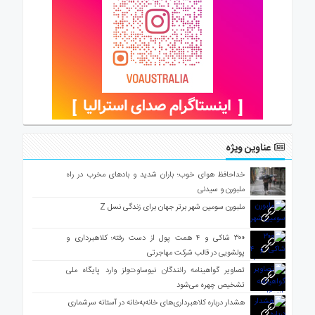
عناوین ویژه
خداحافظ هوای خوب؛ باران شدید و بادهای مخرب در راه
ملبورن و سیدنی
ملبورن سومین شهر برتر جهان برای زندگی نسل Z
۳۰۰ شاکی و ۴ همت پول از دست رفته؛ کلاهبرداری و
پولشویی در قالب شرکت مهاجرتی
تصاویر گواهینامه رانندگان نیوساوت‌ولز وارد پایگاه ملی
تشخیص چهره می‌شود
هشدار درباره کلاهبرداری‌های خانه‌به‌خانه در آستانه سرشماری