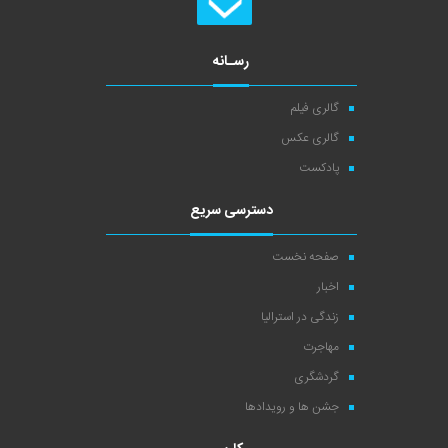
رسـانه
گالری فیلم
گالری عکس
پادکست
دسترسی سریع
صفحه نخست
اخبار
زندگی در استرالیا
مهاجرت
گردشگری
جشن ها و رویدادها