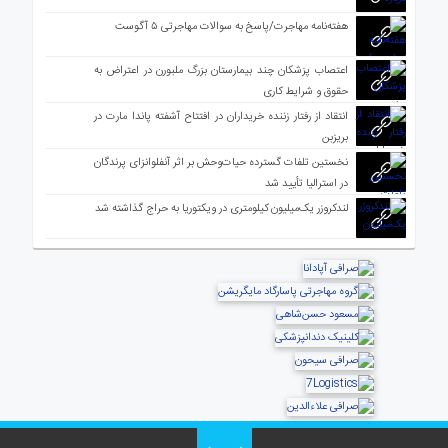
هفته‌نامه مهاجرت/پاسخ به سوالات مهاجرتی ۵ آگوست
اعتصاب پزشکان چند بیمارستان بزرگ ملبورن در اعتراض به
حقوق و شرایط کاری
انتقاد از رفتار زننده خریداران در افتتاح آشفته پاندا مارت در
بریزبن
نخستین تلفات گسترده حیات‌وحش بر اثر آنفلوانزای پرندگان
در استرالیا تأیید شد
لندکروزر یک‌میلیون کیلومتری در ویکتوریا به حراج گذاشته شد