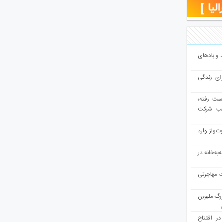
و بادهای
ای زندگی
از دست رفته؛
لب شرکت
ت‌ولز وارد
به‌خانه در
ت مهاجرتی
رگ ملبورن
در افتتاح