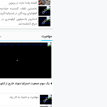
آشفته پاندا مارت در بریزبن
نخستین تلفات گسترده حیات‌وح
آنفلوانزای پرندگان در استرالیا تأیی
لندکروزر یک‌میلیون کیلومتری در و
حراج گذاشته شد
مهاجرت
مط
یک سوم جمعیت استرالیا متولد خارج از کشو
مهاجرت و اعتیاد به کار زیاد