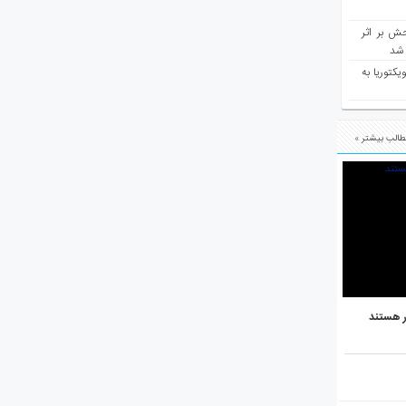
ش بر اثر
د شد
یکتوریا به
الب بیشتر »
ر هستند