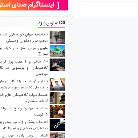
عناوین ویژه
خداحافظ هوای خوب؛ باران شدید 
مخرب در راه ملبورن و سیدنی
ملبورن سومین شهر برتر جهان بر
نسل Z
۳۰۰ شاکی و ۴ همت پول 
کلاهبرداری و پولشویی در قا
مهاجرتی
تصاویر گواهینامه رانندگان نیوساو
پایگاه ملی تشخیص چهره می‌شود
هشدار درباره کلاهبرداری‌های خانه‌
آستانه سرشماری
هفته‌نامه مهاجرت/پاسخ به سوالا
۵ آگوست
اعتصاب پزشکان چند بیمارستان بز
در اعتراض به حقوق و شرایط کاری
انتقاد از رفتار زننده خریداران 