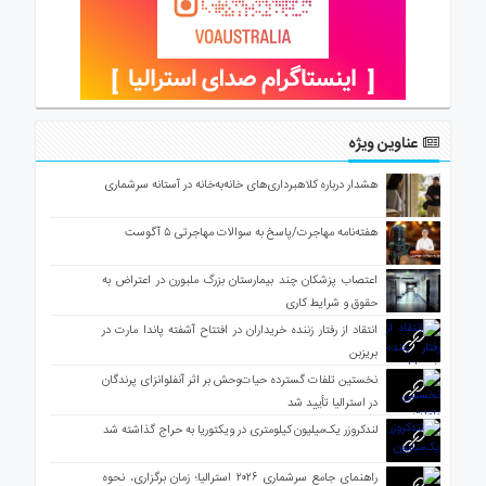
عناوین ویژه
هشدار درباره کلاهبرداری‌های خانه‌به‌خانه در آستانه سرشماری
هفته‌نامه مهاجرت/پاسخ به سوالات مهاجرتی ۵ آگوست
اعتصاب پزشکان چند بیمارستان بزرگ ملبورن در اعتراض به
حقوق و شرایط کاری
انتقاد از رفتار زننده خریداران در افتتاح آشفته پاندا مارت در
بریزبن
نخستین تلفات گسترده حیات‌وحش بر اثر آنفلوانزای پرندگان
در استرالیا تأیید شد
لندکروزر یک‌میلیون کیلومتری در ویکتوریا به حراج گذاشته شد
راهنمای جامع سرشماری ۲۰۲۶ استرالیا؛ زمان برگزاری، نحوه