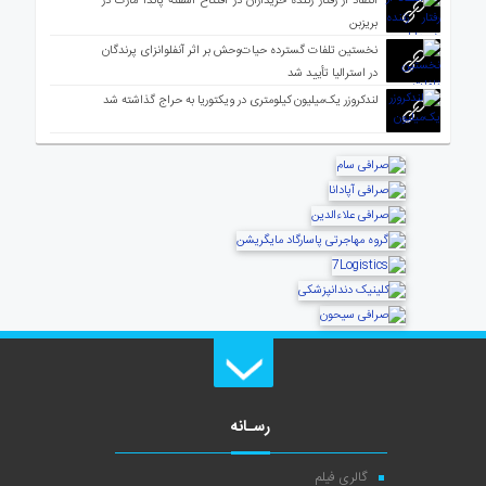
انتقاد از رفتار زننده خریداران در افتتاح آشفته پاندا مارت در
بریزبن
نخستین تلفات گسترده حیات‌وحش بر اثر آنفلوانزای پرندگان
در استرالیا تأیید شد
لندکروزر یک‌میلیون کیلومتری در ویکتوریا به حراج گذاشته شد
رسـانه
گالری فیلم