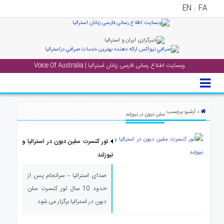
EN
FA
منوی
اصلی
وبسایت اطلاع رسانی فارسی زبانان استرالیا | Voice Of Australia
خانه
بار
جشن
» آرشیو برچسب:
سلن دیون در نیوزلند
ها
و
تور کنسرت سلین دیون در استرالیا و
رویداد
ها
نیوزلند
صدای استرالیا – سرانجام پس از
لری
حدود 10 سال تور کنسرت سلن
پادکست
دیون در استرالیا برگزار می شود.
نستنی