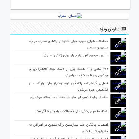
ی
استرالیا
درباره
ما
عناوین ویژه
ارتباط
خداحافظ هوای خوب؛ باران شدید و بادهای مخرب در راه
با
ملبورن و سیدنی
ما
ملبورن سومین شهر برتر جهان برای زندگی نسل Z
۳۰۰ شاکی و ۴ همت پول از دست رفته؛ کلاهبرداری و
پولشویی در قالب شرکت مهاجرتی
تصاویر گواهینامه رانندگان نیوساوت‌ولز وارد پایگاه ملی
تشخیص چهره می‌شود
هشدار درباره کلاهبرداری‌های خانه‌به‌خانه در آستانه سرشماری
هفته‌نامه مهاجرت/پاسخ به سوالات مهاجرتی ۵ آگوست
اعتصاب پزشکان چند بیمارستان بزرگ ملبورن در اعتراض به
حقوق و شرایط کاری