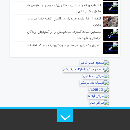
اعتصاب پزشکان چند بیمارستان بزرگ ملبورن در اعتراض به
حقوق و شرایط کاری
انتقاد از رفتار زننده خریداران در افتتاح آشفته پاندا مارت در
بریزبن
نخستین تلفات گسترده حیات‌وحش بر اثر آنفلوانزای پرندگان
در استرالیا تأیید شد
لندکروزر یک‌میلیون کیلومتری در ویکتوریا به حراج گذاشته شد