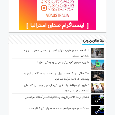
عناوین ویژه
خداحافظ هوای خوب؛ باران شدید و بادهای مخرب در راه
ملبورن و سیدنی
ملبورن سومین شهر برتر جهان برای زندگی نسل Z
۳۰۰ شاکی و ۴ همت پول از دست رفته؛ کلاهبرداری و
پولشویی در قالب شرکت مهاجرتی
تصاویر گواهینامه رانندگان نیوساوت‌ولز وارد پایگاه ملی
تشخیص چهره می‌شود
هشدار درباره کلاهبرداری‌های خانه‌به‌خانه در آستانه سرشماری
هفته‌نامه مهاجرت/پاسخ به سوالات مهاجرتی ۵ آگوست