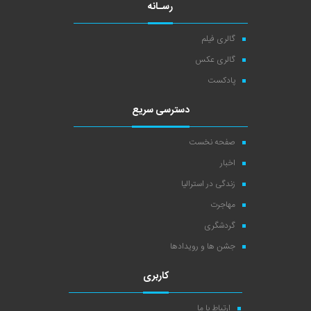
رسـانه
گالری فیلم
گالری عکس
پادکست
دسترسی سریع
صفحه نخست
اخبار
زندگی در استرالیا
مهاجرت
گردشگری
جشن ها و رویدادها
کاربری
ارتباط با ما