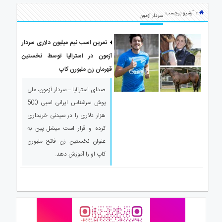
ی
» آرشیو برچسب:
استرالیا
سردار آزمون
درباره
ما
تمرین اسب نیم میلیون دلاری سردار
آزمون در استرالیا توسط نخستین
ارتباط
با
قهرمان زن ملبورن کاپ
ما
صدای استرالیا – سردار آزمون، ملی
پوش سرشناس ایرانی اسبی 500
هزار دلاری را در سیدنی خریداری
کرده و قرار است میشل پین به
عنوان نخستین زن فاتح ملبورن
کاپ او را آموزش دهد.