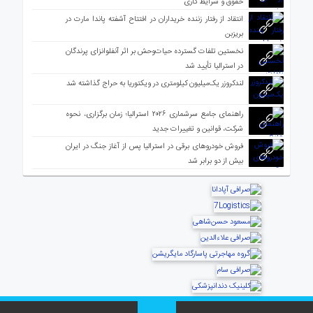
حقوق و شرایط کاری
انتقاد از رفتار زننده خریداران در افتتاح آشفته پاندا مارت در
بریزبن
نخستین تلفات گسترده حیات‌وحش بر اثر آنفلوانزای پرندگان
در استرالیا تأیید شد
لندکروزر یک‌میلیون کیلومتری در ویکتوریا به حراج گذاشته شد
راهنمای جامع سرشماری ۲۰۲۶ استرالیا؛ زمان برگزاری، نحوه
شرکت، قوانین و تغییرات جدید
فروش خودروهای برقی در استرالیا پس از آغاز جنگ در ایران
بیش از دو برابر شد