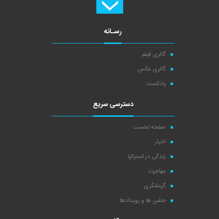
رسـانه
گالری فیلم
گالری عکس
پادکست
دسترسی سریع
صفحه نخست
اخبار
زندگی در استرالیا
مهاجرت
گردشگری
جشن ها و رویدادها