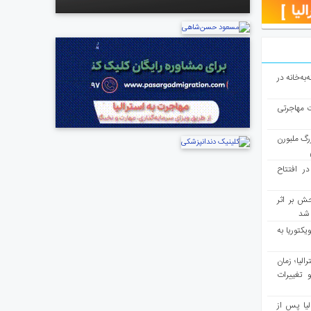
به‌خانه در
ت مهاجرتی
رگ ملبورن
در افتتاح
ش بر اثر
د شد
یکتوریا به
مع سرشماری ۲۰۲۶ استرالیا؛ زمان
 تغییرات
یا پس از