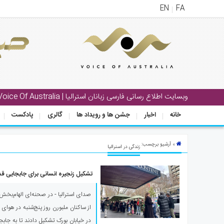
EN
FA
منوی
اصلی
خانه
بار
وبسایت اطلاع رسانی فارسی زبانان استرالیا | Voice Of Australia
جشن
خانه
اخبار
جشن ها و رویداد ها
گالری
پادکست
ها
و
رویداد
» آرشیو برچسب:
زندگی در اسنرالیا
ها
تشکیل زنجیره انسانی برای جابجایی قد
لری
پادکست
از ساکنان ملبورن روز پنج‌شنبه در هوای 
نستنی
در خیابان بورک تشکیل دادند تا به جابج