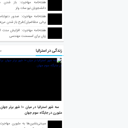
هفته‌نامه مهاجرت: باز شدن م
دانشجویان نیو سات ولز
برخی متقاضیان/طرح باز شدن مرزها 
واکسینه شده
هفته‌نامه مهاجرت: افزایش مدت ا
زبان برای اسسمنت مهندسی
زندگی در استرالیا
مط
سه شهر استرالیا در میان ۱۰ ش
ملبورن در جایگاه سوم جهان
سیدنی‌نشین‌ها به ملبورن مهاجرت