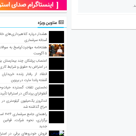
عناوین ویژه
هشدار درباره کلاهبرداری‌های خانه‌
آستانه سرشماری
هفته‌نامه مهاجرت/پاسخ به سوالا
۵ آگوست
اعتصاب پزشکان چند بیمارستان بز
در اعتراض به حقوق و شرایط کاری
انتقاد از رفتار زننده خریداران 
آشفته پاندا مارت در بریزبن
نخستین تلفات گسترده حیات‌وح
آنفلوانزای پرندگان در استرالیا تأیی
لندکروزر یک‌میلیون کیلومتری در و
حراج گذاشته شد
راهنمای جا
برگزاری، نحوه شرکت، قوانین و
جدید
فروش خودروهای برقی در استرال