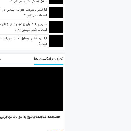
عاشق زندگی در آن می‌شوند
آیا کنترل سرعت هوایی پلیس در است
استفاده می‌شود؟
انتخاب شد؛ سیدنی ۲۱‌ام
آیا برداشتن وسایل کنار خیابان د
است؟
آخرین پادکست ها
مط
هفته‌نامه مهاجرت/پاسخ به سوالات مهاجرتی ۵ آگوست