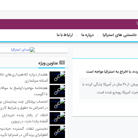
دانستنی های استرالیا
درباره ما
ارتباط با ما
عناوین ویژه
هشدار درباره کلاهبرداری‌های خانه‌
آستانه سرشماری
صدای استرالیا - یک مرد متولد ایران که بیش از ۴۰ سال در آمریکا زندگی کرده، با
هفته‌نامه مهاجرت/پاسخ به سوالا
اجرت آمریکا روبه‌رو شده است.
۵ آگوست
اعتصاب پزشکان چند بیمارستان بز
در اعتراض به حقوق و شرایط کاری
انتقاد از رفتار زننده خریداران 
آشفته پاندا مارت در بریزبن
نخستین تلفات گسترده حیات‌وح
آنفلوانزای پرندگان در استرالیا تأیی