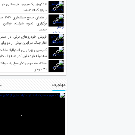
لندکروزر یک‌میلیون کیلومتری در و
حراج گذاشته شد
راهنمای جا
برگزاری، نحوه شرکت، قوانین و
جدید
فروش خودروهای برقی در استرال
آغاز جنگ در ایران بیش از دو برابر
کمیسیون بهره‌وری استرالیا: ساخت
سه‌طبقه باید تقریباً در همه‌جا مجاز
هفته‌نامه مهاجرت/پاسخ به سوالا
۳۱ جولای
مهاجرت
مط