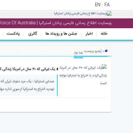
EN
FA
وبسایت اطلاع رسانی فارسی زبانان استرالیا | Voice Of Australia
منوی
اصلی
خانه
اخبار
جشن ها و رویداد ها
گالری
پادکست
خانه
» آرشیو برچسب:
رضا زوار
بار
جشن
یک ایرانی که ۴۰ سال در آمریکا زندگی کرده، با اخراج به استرالیا مواجه است
ها
و
رویداد
تهدید اخراج به استرالیا از سوی اداره مه
ها
لری
پادکست
نستنی