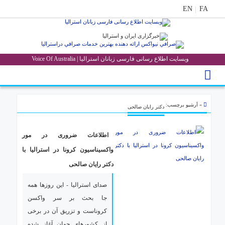
EN
FA
منوی
اصلی
وبسایت اطلاع رسانی فارسی زبانان استرالیا | Voice Of Australia
خانه
خبار
جشن
» آرشیو برچسب:
دکتر رایان صالحی
ها
و
رویداد
ها
اطلاعات ضروری در مور
واکسیناسیون کرونا در استرالیا با
الری
دکتر رایان صالحی
پادکست
صدای استرالیا - این روزها همه
انستنی
ای
جا بحث بر سر واکسن
استرالیا
کروناست و تزریق آن در برخی
درباره
ما
از کشورهای جهان آغاز شده