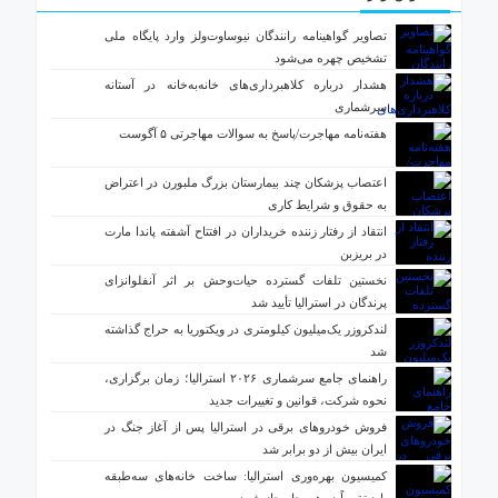
تصاویر گواهینامه رانندگان نیوساوت‌ولز وارد پایگاه ملی
تشخیص چهره می‌شود
هشدار درباره کلاهبرداری‌های خانه‌به‌خانه در آستانه
سرشماری
هفته‌نامه مهاجرت/پاسخ به سوالات مهاجرتی ۵ آگوست
اعتصاب پزشکان چند بیمارستان بزرگ ملبورن در اعتراض
به حقوق و شرایط کاری
انتقاد از رفتار زننده خریداران در افتتاح آشفته پاندا مارت
در بریزبن
نخستین تلفات گسترده حیات‌وحش بر اثر آنفلوانزای
پرندگان در استرالیا تأیید شد
لندکروزر یک‌میلیون کیلومتری در ویکتوریا به حراج گذاشته
شد
راهنمای جامع سرشماری ۲۰۲۶ استرالیا؛ زمان برگزاری،
نحوه شرکت، قوانین و تغییرات جدید
فروش خودروهای برقی در استرالیا پس از آغاز جنگ در
ایران بیش از دو برابر شد
کمیسیون بهره‌وری استرالیا: ساخت خانه‌های سه‌طبقه