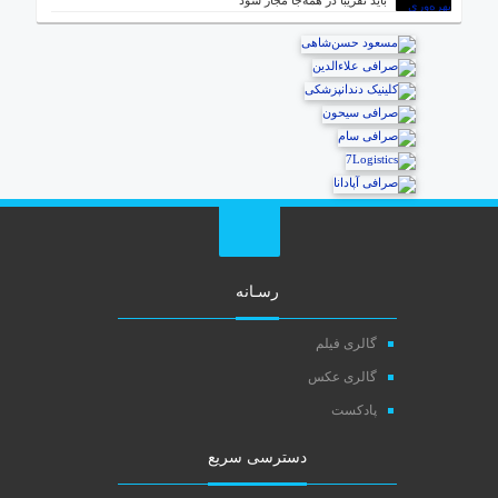
باید تقریباً در همه‌جا مجاز شود
رسـانه
گالری فیلم
گالری عکس
پادکست
دسترسی سریع